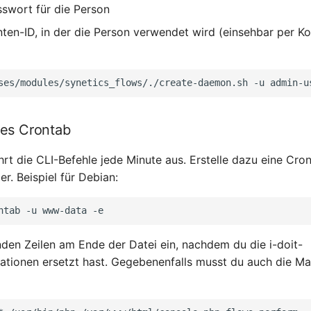
swort für die Person
en-ID, in der die Person verwendet wird (einsehbar per K
ses/modules/synetics_flows/./create-daemon.sh
-u
admin-u
nes Crontab
rt die CLI-Befehle jede Minute aus. Erstelle dazu eine Cro
r. Beispiel für Debian:
ntab
-u
www-data
nden Zeilen am Ende der Datei ein, nachdem du die i-doit-
tionen ersetzt hast. Gegebenenfalls musst du auch die M