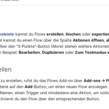
nsleiste
kannst du Flows
erstellen
,
löschen
oder
exportie
t kannst du einen Flow über die Spalte
Aktionen
öffnen
,
a
Über den "3-Punkte"-Button (More) stehen weitere Aktionen
 Beispiel:
Bearbeiten
,
Duplizieren
oder
Zum Testmodus 
ellen
zu erstellen, rufst du das Flows Add-on über
Add-ons → F
eßend auf den
Add
-Button, um einen neuen Flow anzulegen.
 Namen, einen Trigger und mindestens eine Aktion, um volls
tivierst du den Flow über den entsprechenden Button.