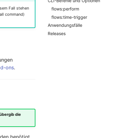
CLI-Befehle und Optionen
esem Fall stehen
flows:perform
all command)
flows:time-trigger
Anwendungsfälle
Releases
bungen
dd-ons
.
übergib die
rden benötigt,