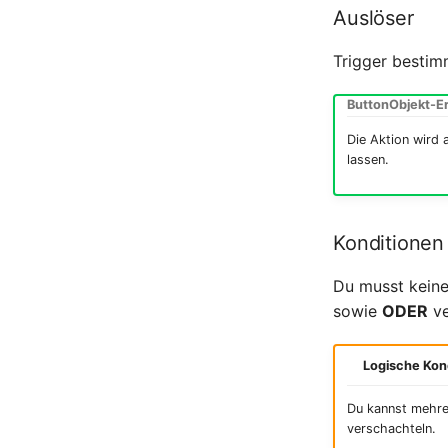
Personengruppen Mitglieder
WAN-Leitung
Auslöser
Wireless Access Point
Personengruppenmitgliedschaft
RAID-Verbund
Trigger bestim
Raum
Button
Objekt-Er
Rechenressourcen
Rechnung
Die Aktion wird 
lassen.
Remote Management
Controller
Routing
Räumlich zugeordnete
Konditionen
Objekte
Schnittstelle
Du musst keine
Schrank
sowie
ODER
ve
Servicezuweisung
SIM
Logische Kon
Slots
Du kannst mehre
Softwarezuweisung
verschachteln.
Soundkarte