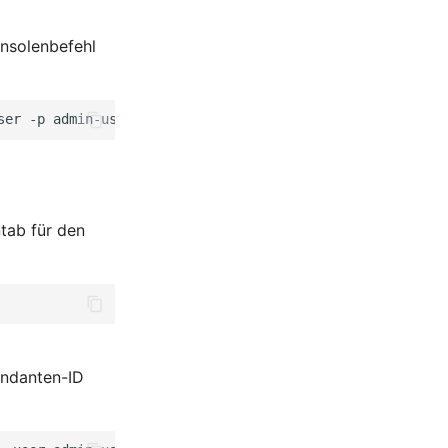
onsolenbefehl
ser
-p
admin-user-password
-i
1
ntab für den
andanten-ID