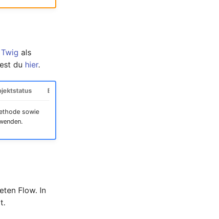
h
Twig
als
dest du
hier
.
jektstatus
Befehl ausführen
 Methode sowie
rwenden.
eten Flow. In
t.