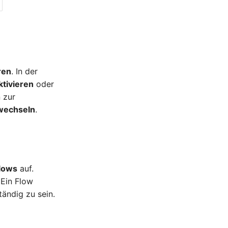
ren
. In der
ktivieren
oder
 zur
wechseln
.
lows
auf.
 Ein Flow
tändig zu sein.