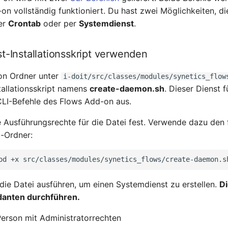
on vollständig funktioniert. Du hast zwei Möglichkeiten, di
per
Crontab
oder per
Systemdienst
.
t-Installationsskript verwenden
on Ordner unter
i-doit/src/classes/modules/synetics_flow
stallationsskript namens
create-daemon.sh
. Dieser Dienst f
LI-Befehle des Flows Add-on aus.
e Ausführungsrechte für die Datei fest. Verwende dazu den
t-Ordner:
od
+x
die Datei ausführen, um einen Systemdienst zu erstellen.
D
danten durchführen.
Person mit Administratorrechten