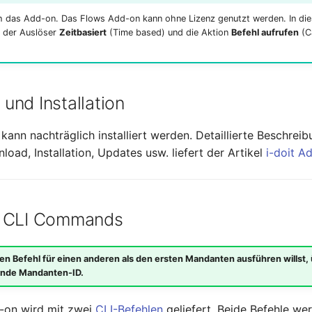
ach das Add-on. Das Flows Add-on kann ohne Lizenz genutzt werden. In di
ur der Auslöser
Zeitbasiert
(Time based) und die Aktion
Befehl aufrufen
(C
und Installation
ann nachträglich installiert werden. Detaillierte Beschrei
oad, Installation, Updates usw. liefert der Artikel
i-doit A
e CLI Commands
en Befehl für einen anderen als den ersten Mandanten ausführen willst, 
nde Mandanten-ID.
-on wird mit zwei
CLI-Befehlen
geliefert. Beide Befehle we