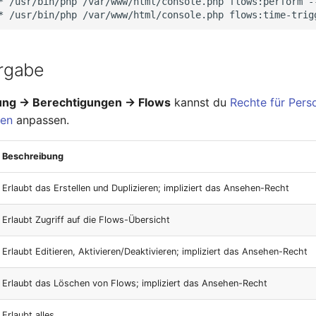
*
/usr/bin/php
/var/www/html/console.php
flows:perform
-
*
/usr/bin/php
/var/www/html/console.php
flows:time-trig
rgabe
ung → Berechtigungen → Flows
kannst du
Rechte für Pers
pen
anpassen.
Beschreibung
Erlaubt das Erstellen und Duplizieren; impliziert das Ansehen-Recht
Erlaubt Zugriff auf die Flows-Übersicht
Erlaubt Editieren, Aktivieren/Deaktivieren; impliziert das Ansehen-Recht
Erlaubt das Löschen von Flows; impliziert das Ansehen-Recht
Erlaubt alles