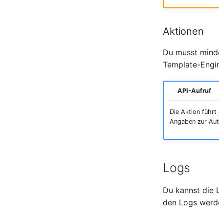
Speicher
Stammdaten (Organisation)
Aktionen
Stammdaten (Person)
Stammdaten
Du musst mindes
(Personengruppe)
Template-Engin
Standort
Status-Planung
API-Aufruf
Stromverbraucher
Switch
Die Aktion führt
Varianten
Angaben zur Aut
Version
Vertragszuweisung
Verwaltungsinstanz
Logs
Virtuelle Geräte
Virtuelle Maschine
Du kannst die L
Virtuelle Maschine (Root)
den Logs werde
Virtuelle Switche