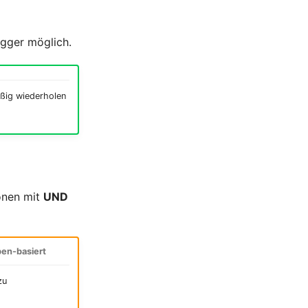
igger möglich.
äßig wiederholen
ionen mit
UND
en-basiert
zu