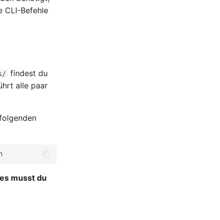
e CLI-Befehle
findest du
s/
ührt alle paar
 folgenden
ies musst du