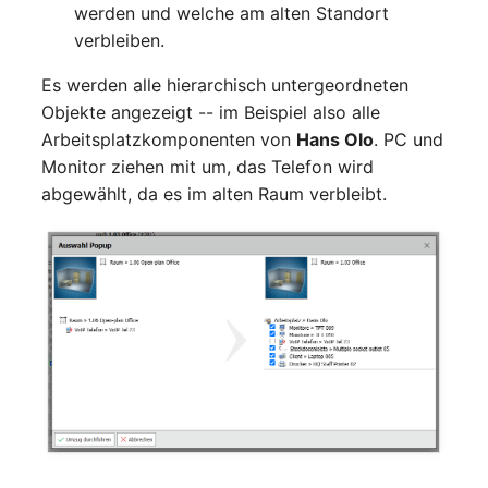
changelog-aeltere-
Mobiltelefon
werden und welche am alten Standort
versionen
E-Mail-Adressen
verbleiben.
Monitor
Es werden alle hierarchisch untergeordneten
Faser/Ader
Objekte angezeigt -- im Beispiel also alle
Netzbereich
Arbeitsplatzkomponenten von
Hans Olo
. PC und
FC-Port
Monitor ziehen mit um, das Telefon wird
Netzersatzanlage
abgewählt, da es im alten Raum verbleibt.
Formfaktor
Notfallplan
Freigabe
Objektgruppe
Freigabenzugriff
Organisation
Gastsysteme
Patchfeld
Gerät
Personen
Grafikkarte