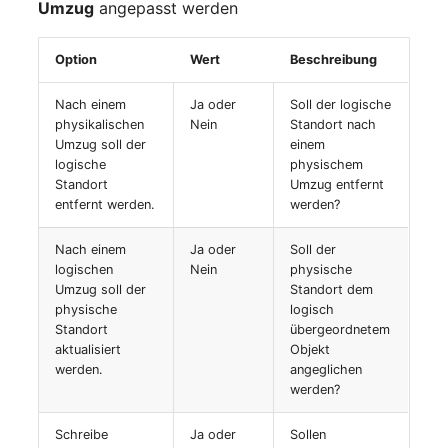
Umzug
angepasst werden
Switch Chassis
Modell
Systemdienst
Option
Wert
Beschreibung
Monitor
Nach einem
Ja oder
Soll der logische
Telefon
physikalischen
Nein
Standort nach
Netz
Umzug soll der
einem
Telefonanlage
logische
physischem
Netzbereiche
Standort
Umzug entfernt
entfernt werden.
werden?
Unterbrechungsfreie
Netzwerk
Stromversorgung
Nach einem
Ja oder
Soll der
logischen
Nein
physische
Netzwerk-Interface
Verstärker
Umzug soll der
Standort dem
physische
logisch
Netzwerk-Listener
Verteilerkasten
Standort
übergeordnetem
aktualisiert
Objekt
werden.
angeglichen
Netzwerkport
Vertrag
werden?
Netzwerkverbindungen
Virtueller Client
Schreibe
Ja oder
Sollen