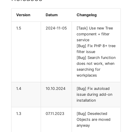
Raum
Version
Datum
Changelog
Rechenressourcen
1.5
2024-11-05
[Task] Use new Tree
component + filter
service
Rechnung
[Bug] Fix PHP 8+ tree
filter issue
Remote Management
[Bug] Search function
does not work, when
Controller
searching for
workplaces
Routing
1.4
10.10.2024
[Bug] Fix autoload
Räumlich zugeordnete
issue during add-on
Objekte
installation
1.3
07.11.2023
[Bug] Deselected
Schnittstelle
Objects are moved
anyway
Schrank