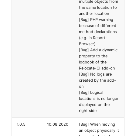
multiple objects from
(Personengruppe)
the same location to
another location
Standort
[Bug] PHP warning
because of different
Status-Planung
method declarations
(e.g. in Report-
Browser)
Stromverbraucher
[Bug] Add a dynamic
property to the
Switch
logbook of the
Relocate-CI add-on
[Bug] No logs are
Varianten
created by the add-
on
Version
[Bug] Logical
locations is no longer
displayed on the
Vertragszuweisung
right side
Verwaltungsinstanz
1.0.5
10.08.2020
[Bug] When moving
an object physically it