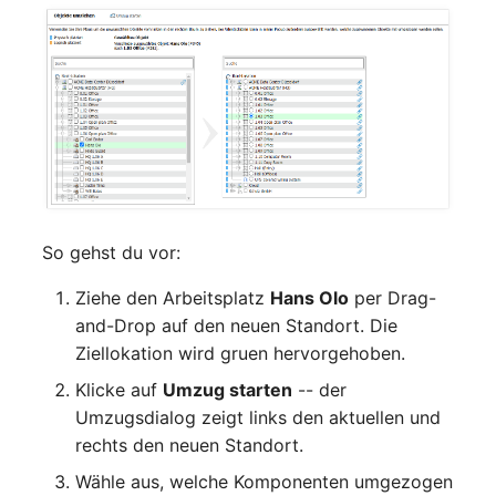
Release Notes 1.10
Changelogs 1.13.x
Datenbanktabelle
Kryptokarte
Variable Reports
Release Notes 1.9
Changelogs 1.12.x
Datenbankzugriff
KVM-Switch
VM provisionieren
(veraltet)
Release Notes 1.8
Changelogs 1.11.x
Datenbankzuweisung
Land
Release Notes 1.7
Changelogs 1.10.x
Datensicherung
Layer-2-Netz
Changelogs 1.9.x
Datensicherung
Layer-3-Netz
So gehst du vor:
(zugewiesene Objekte)
Changelogs 1.8.x
Leerrohr
Ziehe den Arbeitsplatz
Hans Olo
per Drag-
DBMS Information
and-Drop auf den neuen Standort. Die
Changelogs 1.7.x
Leitungsnetz
Ziellokation wird gruen hervorgehoben.
DHCP
Klicke auf
Umzug starten
-- der
Changelogs 1.6.x
Lizenzen
Umzugsdialog zeigt links den aktuellen und
Dienste
rechts den neuen Standort.
Changelogs 1.5.x
Middleware
Drucker
Wähle aus, welche Komponenten umgezogen