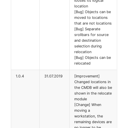
Virtuelle Geräte
looses its logical
location
[Bug] Objects can be
Virtuelle Maschine
moved to locations
that are not locations
Virtuelle Maschine (Root
[Bug] Separate
srollbars for source
and destination
Virtuelle Switche
selection during
relocation
Virtueller Host
[Bug] Objects can be
relocated
Virtueller Host (Root)
1.0.4
31.07.2019
[Improvement]
Changed locations in
WAN-Verbindung
the CMDB will also be
shown in the relocate
Zertifikat
module
[Change] When
moving a
Zugewiesene Arbeitsplät
workstation, the
remaining devices are
Zugewiesene Geräte
no longer to be