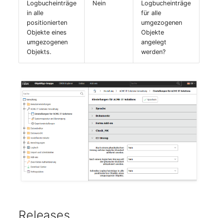
Logbucheinträge
Nein
Logbucheinträge
in alle
für alle
Notfallplanzuweisung
Virtueller Host
positionierten
umgezogenen
Objekte eines
Objekte
Objektbild
Virtueller Server
umgezogenen
angelegt
Objekts.
werden?
Organisation
VoIP-Telefon
PDU
VRRP
Personen
VRRP/HSRP Cluster
Personengruppen
WAN-Leitung
Personengruppen
Wireless Access Point
Mitglieder
Releases
RAID-Verbund