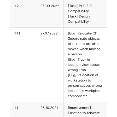
1.2
05.09.2022
[Task] PHP 8.0
Servicezuweisung
Compatibility
[Task] Design
Compatibility
SIM
1.1.1
27.07.2022
[Bug] Relocate-CI:
Slots
Subordinate objects
of persons are also
Softwarezuweisung
moved when moving
a person
[Bug] Truck in
Soundkarte
location view causes
wrong links
Speicher
[Bug] Relocation of
workstation to
person causes wrong
Stammdaten (Organisati
location in workplace
components
Stammdaten (Person)
1.1
25.10.2021
[Improvement]
Stammdaten
Function to relocate