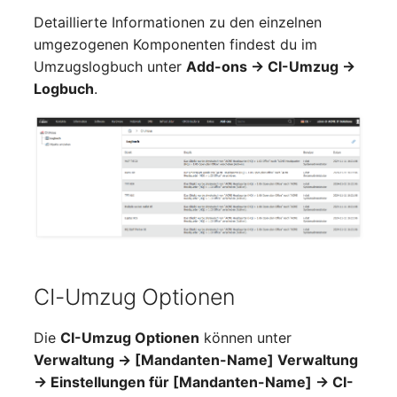
Laufwerk
Server
Detaillierte Informationen zu den einzelnen
umgezogenen Komponenten findest du im
Listener
Service
Umzugslogbuch unter
Add-ons → CI-Umzug →
Logbuch
.
Lizenzschlüssel
SIM-Karte
Logbuch
Speichersystem
Login
Stacking
Logische Geräte (Client)
Stadt
Logische Geräte (LDEV
Steckdosenleiste
CI-Umzug Optionen
Server)
Supernet
Die
CI-Umzug Optionen
können unter
Logische Netzwerkports
Verwaltung → [Mandanten-Name] Verwaltung
Switch
→ Einstellungen für [Mandanten-Name] → CI-
Mobilfunk