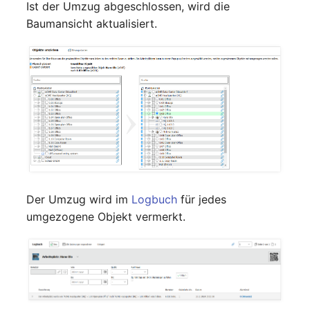
Personengruppen
Ist der Umzug abgeschlossen, wird die
Gruppenmitgliedschaft
Baumansicht aktualisiert.
Printbox
Handbuchzuweisung
Rack-Segment
Hostadapter (HBA)
Raum
Hostadresse
Remote Management
Installation
Controller
IP-Liste
Replikationsobjekt
Der Umzug wird im
Logbuch
für jedes
umgezogene Objekt vermerkt.
Kabel
Router
Karten
SAN Zoning
Kontaktzuweisung
Schrank