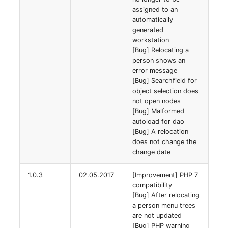
assigned to an
automatically
Zugewiesene Objekte
generated
(Organisation)
workstation
[Bug] Relocating a
Zugewiesene Objekte
person shows an
(Person)
error message
[Bug] Searchfield for
object selection does
Zugewiesene Objekte
not open nodes
(Personengruppe)
[Bug] Malformed
autoload for dao
[Bug] A relocation
Zugewiesene Personen
does not change the
(Organisation)
change date
Zugewiesene SIM-Karten
1.0.3
02.05.2017
[Improvement] PHP 7
compatibility
Zugewiesener Arbeitspla
[Bug] After relocating
a person menu trees
are not updated
Zugriff
[Bug] PHP warning