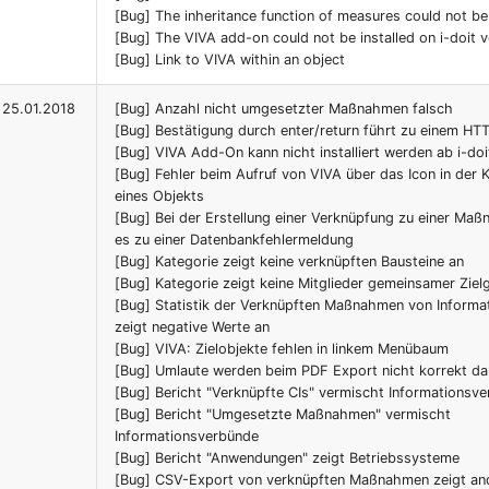
[Bug] The inheritance function of measures could not b
[Bug] The VIVA add-on could not be installed on i-doit ve
[Bug] Link to VIVA within an object
25.01.2018
[Bug] Anzahl nicht umgesetzter Maßnahmen falsch
[Bug] Bestätigung durch enter/return führt zu einem H
[Bug] VIVA Add-On kann nicht installiert werden ab i-doi
[Bug] Fehler beim Aufruf von VIVA über das Icon in der K
eines Objekts
[Bug] Bei der Erstellung einer Verknüpfung zu einer M
es zu einer Datenbankfehlermeldung
[Bug] Kategorie zeigt keine verknüpften Bausteine an
[Bug] Kategorie zeigt keine Mitglieder gemeinsamer Ziel
[Bug] Statistik der Verknüpften Maßnahmen von Inform
zeigt negative Werte an
[Bug] VIVA: Zielobjekte fehlen in linkem Menübaum
[Bug] Umlaute werden beim PDF Export nicht korrekt dar
[Bug] Bericht "Verknüpfte CIs" vermischt Informationsv
[Bug] Bericht "Umgesetzte Maßnahmen" vermischt
Informationsverbünde
[Bug] Bericht "Anwendungen" zeigt Betriebssysteme
[Bug] CSV-Export von verknüpften Maßnahmen zeigt an