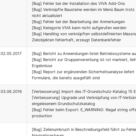
[Bug] Fehler bei der Installation des VIVA Add-Ons
[Bug] Verknüpfte Bausteine werden im Menü Baum trotz r
nicht aktualisiert
[Bug] Fehler bei der Bearbeitung der Anmerkungen
[Bug] Kategorie VIVA kann nicht aufgerufen werden
[Bug] Handling von verknüpften selbstdefinierten Mass
Zielobjekten fehlerhaft, erzeugt Datenbankfehler
02.05.2017
[Bug] Bericht zu Anwendungen listet Betriebssysteme au
[Bug] Bericht zur Gruppenvererbung ist rot markiert, lief
Ergebnisse
[Bug] Report zur ergänzenden Sicherheitsanalyse liefert
Formulare, die bereits ausgefüllt sind
03.06.2016
[Verbesserung] Import des IT-Grundschutz-Katalog 15 E
[Verbesserung] Upgrade und Verknüpfung von IT-Verbün
eingelesenem Grundschutzkatalog
[Bug] Fehler beim Export: E_WARNING: Illegal string offs
production
[Bug] Zeilenumbruch in Beschreibungsfeld führt zu Fehle
Navigationsbaum