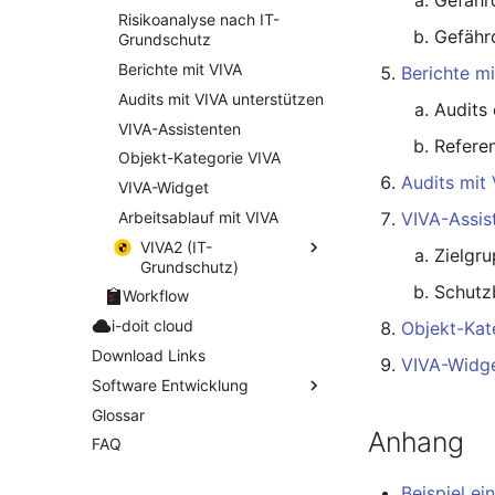
addons
Datenbankzuweisung
KVM-Switch
Changelog 0.9.x
Version 23
Risikoanalyse nach IT-
Gefähr
Datensicherung
Land
Grundschutz
Changelog 0.8.x
Version 22
Datensicherung
Layer-2-Netz
Berichte mit VIVA
Berichte m
(zugewiesene Objekte)
Layer-3-Netz
Audits mit VIVA unterstützen
Audits 
DBMS Information
Leerrohr
VIVA-Assistenten
Refere
DHCP
Leitungsnetz
Objekt-Kategorie VIVA
Dienste
Audits mit
Lizenzen
VIVA-Widget
Drucker
Middleware
Arbeitsablauf mit VIVA
VIVA-Assis
E-Mail-Adressen
Mobiltelefon
VIVA2 (IT-
Zielgr
Faser/Ader
Grundschutz)
Monitor
Schutz
FC-Port
Installation und Einrichtung
Workflow
Netzbereich
Formfaktor
IT-Grundschutz-Profile
i-doit cloud
Objekt-Kat
Netzersatzanlage
Freigabe
Objekttypen und Kategorien
Download Links
Notfallplan
VIVA-Widg
Freigabenzugriff
Strukturanalyse
Software Entwicklung
Objektgruppe
Gastsysteme
Schutzbedarfsfeststellung
Glossar
Datenbank-Modell
Organisation
Anhang
Gerät
Modellierung des
FAQ
Add-ons entwickeln
Kategorie-Tabellen 1.10
Patchfeld
Informationsverbundes
Grafikkarte
Kategorie-Tabellen 1.9
Add-ons installieren,
Personen
Beispiel ei
IT-Grundschutz-Check
aktualisieren und aktivieren