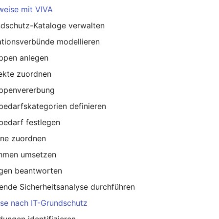
eise mit VIVA
ndschutz-Kataloge verwalten
ationsverbünde modellieren
uppen anlegen
jekte zuordnen
uppenvererbung
bedarfskategorien definieren
bedarf festlegen
ine zuordnen
hmen umsetzen
agen beantworten
ende Sicherheitsanalyse durchführen
yse nach IT-Grundschutz
ungen identifizieren