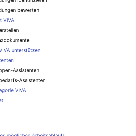
dungen bewerten
it VIVA
erstellen
nzdokumente
 VIVA unterstützen
tenten
uppen-Assistenten
bedarfs-Assistenten
egorie VIVA
et
nes möglichen Arbeitsablaufs