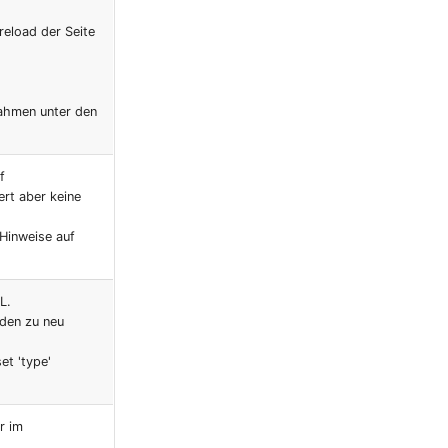
eload der Seite
nahmen unter den
f
ert aber keine
 Hinweise auf
L.
den zu neu
et 'type'
r im