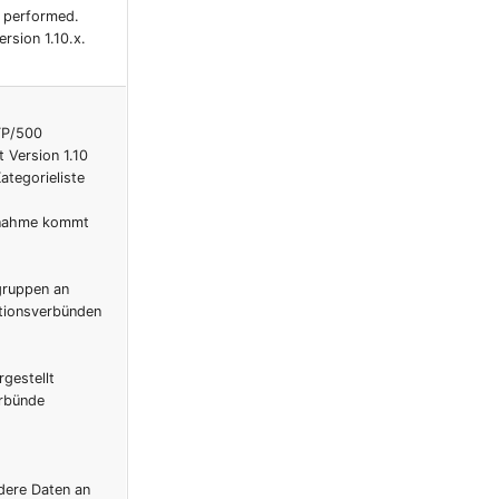
e performed.
rsion 1.10.x.
TTP/500
t Version 1.10
ategorieliste
aßnahme kommt
gruppen an
ationsverbünden
gestellt
erbünde
dere Daten an