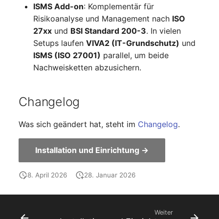
ISMS Add-on
: Komplementär für
Laufwerk
Server
Risikoanalyse und Management nach
ISO
27xx
und
BSI Standard 200-3
. In vielen
Listener
Service
Setups laufen
VIVA2 (IT-Grundschutz)
und
ISMS (ISO 27001)
parallel, um beide
Lizenzschlüssel
SIM-Karte
Nachweisketten abzusichern.
Logbuch
Speichersystem
Changelog
Login
Stacking
Was sich geändert hat, steht im
Changelog
.
Logische Geräte (Client)
Stadt
Installation und Einrichtung ->
Logische Geräte (LDEV
Steckdosenleiste
Server)
8. April 2026
28. Januar 2026
Supernet
Logische Netzwerkports
Switch
Mobilfunk
Weiter