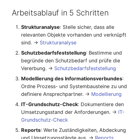
changelog-aeltere-
Mobiltelefon
versionen
E-Mail-Adressen
Arbeitsablauf in 5 Schritten
Monitor
Faser/Ader
Strukturanalyse
: Stelle sicher, dass alle
Netzbereich
relevanten Objekte vorhanden und verknüpft
FC-Port
sind. →
Strukturanalyse
Netzersatzanlage
Schutzbedarfsfeststellung
: Bestimme und
Formfaktor
begründe den Schutzbedarf und prüfe die
Notfallplan
Vererbung. →
Schutzbedarfsfeststellung
Freigabe
Modellierung des Informationsverbundes
:
Objektgruppe
Ordne Prozess- und Systembausteine zu und
Freigabenzugriff
definiere Ansprechpartner. →
Modellierung
Organisation
Gastsysteme
IT-Grundschutz-Check
: Dokumentiere den
Patchfeld
Umsetzungsstand der Anforderungen. →
IT-
Gerät
Grundschutz-Check
Personen
Reports
: Werte Zuständigkeiten, Abdeckung
Grafikkarte
und Umsetzungsstände aus. →
Reports