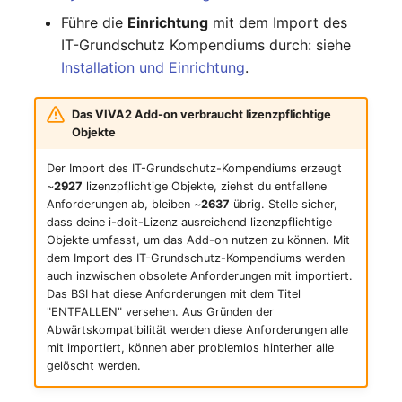
Release Notes 1.10
Changelogs 1.13.x
Datenbanktabelle
Kryptokarte
Führe die
Einrichtung
mit dem Import des
Variable Reports
IT-Grundschutz Kompendiums durch: siehe
Release Notes 1.9
Changelogs 1.12.x
Datenbankzugriff
KVM-Switch
Installation und Einrichtung
.
VM provisionieren
(veraltet)
Release Notes 1.8
Changelogs 1.11.x
Datenbankzuweisung
Land
Das VIVA2 Add-on verbraucht lizenzpflichtige
Objekte
Release Notes 1.7
Changelogs 1.10.x
Datensicherung
Layer-2-Netz
Der Import des IT-Grundschutz-Kompendiums erzeugt
~
2927
lizenzpflichtige Objekte, ziehst du entfallene
Changelogs 1.9.x
Datensicherung
Layer-3-Netz
Anforderungen ab, bleiben ~
2637
übrig. Stelle sicher,
(zugewiesene Objekte)
dass deine i-doit-Lizenz ausreichend lizenzpflichtige
Changelogs 1.8.x
Leerrohr
Objekte umfasst, um das Add-on nutzen zu können. Mit
DBMS Information
dem Import des IT-Grundschutz-Kompendiums werden
auch inzwischen obsolete Anforderungen mit importiert.
Changelogs 1.7.x
Leitungsnetz
Das BSI hat diese Anforderungen mit dem Titel
DHCP
"ENTFALLEN" versehen. Aus Gründen der
Changelogs 1.6.x
Lizenzen
Abwärtskompatibilität werden diese Anforderungen alle
Dienste
mit importiert, können aber problemlos hinterher alle
Changelogs 1.5.x
Middleware
gelöscht werden.
Drucker