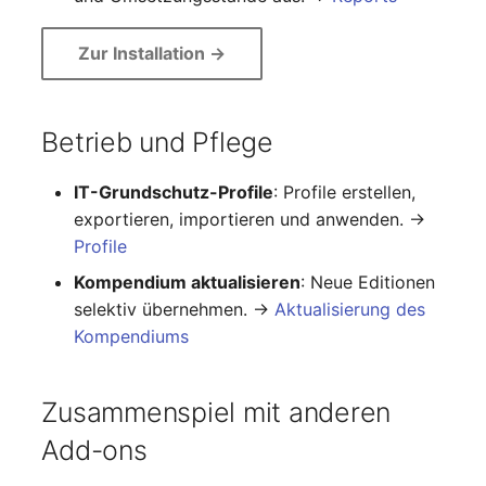
Personengruppen
Gruppenmitgliedschaft
Zur Installation ->
Printbox
Handbuchzuweisung
Rack-Segment
Hostadapter (HBA)
Betrieb und Pflege
Raum
Hostadresse
IT-Grundschutz-Profile
: Profile erstellen,
Remote Management
exportieren, importieren und anwenden. →
Installation
Controller
Profile
Kompendium aktualisieren
: Neue Editionen
IP-Liste
Replikationsobjekt
selektiv übernehmen. →
Aktualisierung des
Kompendiums
Kabel
Router
Karten
SAN Zoning
Zusammenspiel mit anderen
Add-ons
Kontaktzuweisung
Schrank