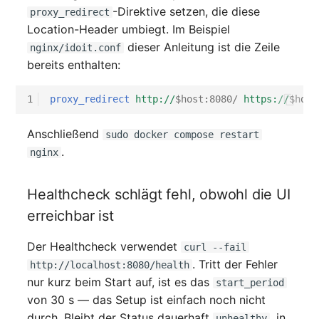
-Direktive setzen, die diese
proxy_redirect
Location-Header umbiegt. Im Beispiel
dieser Anleitung ist die Zeile
nginx/idoit.conf
bereits enthalten:
1
proxy_redirect
http://
$host:8080/
https://
$host
Anschließend
sudo docker compose restart
.
nginx
Healthcheck schlägt fehl, obwohl die UI
erreichbar ist
Der Healthcheck verwendet
curl --fail
. Tritt der Fehler
http://localhost:8080/health
nur kurz beim Start auf, ist es das
start_period
von 30 s — das Setup ist einfach noch nicht
durch. Bleibt der Status dauerhaft
, in
unhealthy