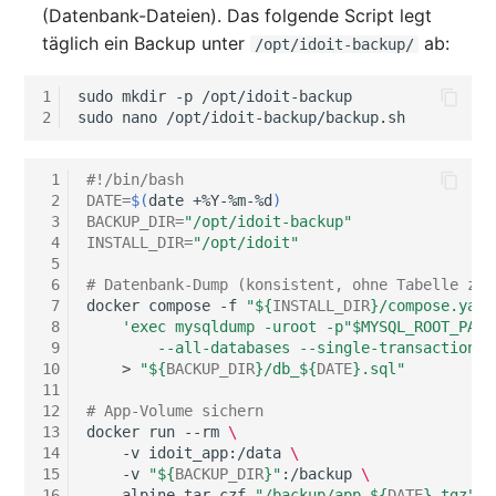
(Datenbank-Dateien). Das folgende Script legt
täglich ein Backup unter
ab:
/opt/idoit-backup/
1
sudo
mkdir
-p
/opt/idoit-backup

2
sudo
nano
 1
#!/bin/bash
 2
DATE
=
$(
date
+%Y-%m-%d
)
 3
BACKUP_DIR
=
"/opt/idoit-backup"
 4
INSTALL_DIR
=
"/opt/idoit"
 5
 6
# Datenbank-Dump (konsistent, ohne Tabelle zu 
 7
docker
compose
-f
"
${
INSTALL_DIR
}
/compose.yaml
 8
'exec mysqldump -uroot -p"$MYSQL_ROOT_PASS
 9
        --all-databases --single-transaction -
10
>
"
${
BACKUP_DIR
}
/db_
${
DATE
}
.sql"
11
12
# App-Volume sichern
13
docker
run
--rm
\
14
-v
idoit_app:/data
\
15
-v
"
${
BACKUP_DIR
}
"
:/backup
\
16
alpine
tar
czf
"/backup/app_
${
DATE
}
.tgz"
-