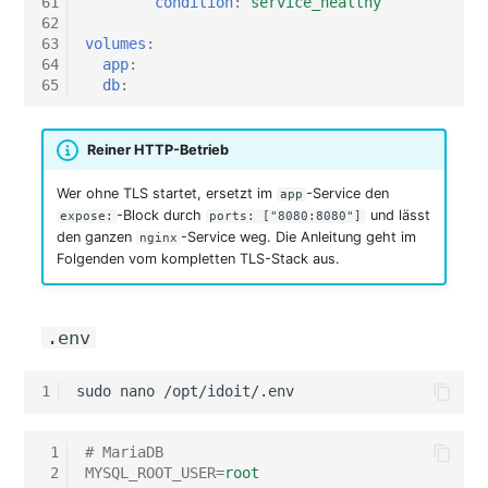
61
condition
:
service_healthy
Switch Chassis
62
Modell
63
volumes
:
64
app
:
Systemdienst
65
db
:
Monitor
Telefon
Netz
Reiner HTTP-Betrieb
Telefonanlage
Wer ohne TLS startet, ersetzt im
-Service den
app
Netzbereiche
-Block durch
und lässt
expose:
ports: ["8080:8080"]
Unterbrechungsfreie
den ganzen
-Service weg. Die Anleitung geht im
nginx
Netzwerk
Stromversorgung
Folgenden vom kompletten TLS-Stack aus.
Netzwerk-Interface
Verstärker
.env
Netzwerk-Listener
Verteilerkasten
1
sudo
nano
Netzwerkport
Vertrag
 1
# MariaDB
Netzwerkverbindungen
Virtueller Client
 2
MYSQL_ROOT_USER
=
root