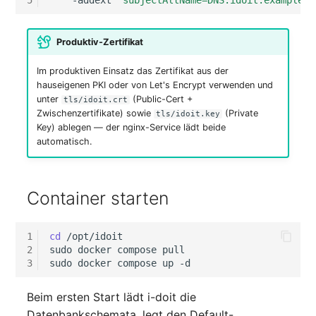
Zugewiesene Objekte
Produktiv-Zertifikat
(Organisation)
Im produktiven Einsatz das Zertifikat aus der
Zugewiesene Objekte
hauseigenen PKI oder von Let's Encrypt verwenden und
(Person)
unter
(Public-Cert +
tls/idoit.crt
Zwischenzertifikate) sowie
(Private
tls/idoit.key
Key) ablegen — der nginx-Service lädt beide
Zugewiesene Objekte
automatisch.
(Personengruppe)
Zugewiesene Personen
Container starten
(Organisation)
Zugewiesene SIM-Karten
1
cd
/opt/idoit

2
sudo
docker
compose
pull

3
sudo
docker
compose
up
Zugewiesener Arbeitspla
Beim ersten Start lädt i-doit die
Zugriff
Datenbankschemata, legt den Default-