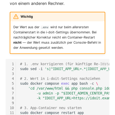
von einem anderen Rechner.
Wichtig
Der Wert aus der
wird nur beim
allerersten
.env
Containerstart in die i-doit-Settings übernommen. Bei
nachträglicher Korrektur reicht ein Container-Restart
nicht
— der Wert muss zusätzlich per Console-Befehl in
der Anwendung gesetzt werden.
 1
# 1. .env korrigieren (für künftige Re-Install
 2
sudo
sed
-i
's|^IDOIT_APP_URL=.*|IDOIT_APP_URL
 3
 4
# 2. Wert in i-doit-Settings nachziehen
 5
sudo
docker
compose
exec
app
bash
-c
\
 6
'cd /var/www/html && php console.php idoit
 7
        -u admin -p "$IDOIT_ADMIN_CENTER_PASSW
 8
        -k "IDOIT_APP_URL=https://idoit.exampl
 9
10
# 3. App-Container neu starten
11
sudo
docker
compose
restart