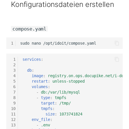
obwohl die UI erreichbar
Konfigurationsdateien erstellen
changelog-aeltere-
Mobiltelefon
ist
versionen
E-Mail-Adressen
Monitor
Faser/Ader
compose.yaml
Netzbereich
FC-Port
1
sudo
nano
Netzersatzanlage
Formfaktor
Notfallplan
 1
services
:
 2
Freigabe
 3
db
:
Objektgruppe
 4
image
:
registry.on.ops.docupike.net/i-doit
Freigabenzugriff
 5
restart
:
unless-stopped
 6
volumes
:
Organisation
 7
-
db:/var/lib/mysql
Gastsysteme
 8
-
type
:
tmpfs
Patchfeld
 9
target
:
/tmp/
Gerät
10
tmpfs
:
11
size
:
1073741824
Personen
12
env_file
:
Grafikkarte
13
-
.env