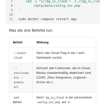
 7
    sed -i "s/\$g_is_cloud = .1./\$g_is_cloud 
 8
        /data/data/config.inc.php
 9
'
10
11
sudo
docker
compose
restart
Was die drei Befehle tun:
Befehl
Wirkung
Setzt das Cloud-Flag in der i-doit-
--unset-
Datenbank zurück.
cloud
Aktiviert alle Funktionen, die im Cloud-
--
Modus standardmäßig deaktiviert sind
nonclouda
(LDAP, JDisc-Integration, Logbook-
ble --
Archiv etc.).
enable
all
-
Setzt
in der persistenten
sed
$g_is_cloud
Befehl
auf
.
config.inc.php
0