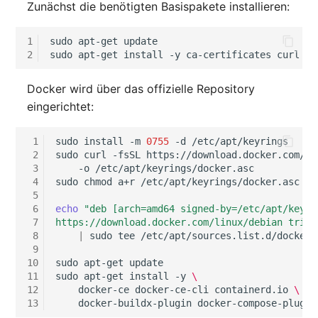
Zunächst die benötigten Basispakete installieren:
IP Address Management
Datei
Objekt-Beziehungen
Release Notes 22
Changelog 22
Clustermitgliedschaften
FC-Switch
(IPAM)
Report Views
Maintenance
1
sudo
apt-get
update

Update
Lebens und
Release Notes 1.19
Changelog 21
Controller
Flugzeug
2
sudo
apt-get
install
-y
ca-certificates
curl
gn
Kabel-Patches und -wege
Signal-Slot System
Dokumentationszyklus
Nagios
Backup
Release Notes 1.18
Changelog 20
CPU
Gebäude
Docker wird über das offizielle Repository
Komplexe Reports
DIY Daten-Import
Eindeutige
OCS Inventory NG
eingerichtet:
Referenzierungen
Deinstallation
Release Notes 1.17
Changelogs 1.19.x
Dateizuweisung
Host
Passwörter verwalten
Dashboard Widget
Relocate-CI
 1
sudo
install
-m
0755
-d
/etc/apt/keyrings

programmieren
Web GUI
Fehlerbehebung
 2
sudo
curl
-fsSL
https://download.docker.com/li
Release Notes 1.16
Changelogs 1.18.x
Datenbank Gateway
Kabel
 3
-o
/etc/apt/keyrings/docker.asc

Prod→Test Datenbank-
Replacement
 4
sudo
chmod
a+r
/etc/apt/keyrings/docker.asc

Synchronisation
Benutzerdefinierte Zähler
app startet in Crashloop,
Release Notes 1.14
Changelogs 1.17.x
Datenbanken
Kabeltrasse
 5
Log endet mit unbound
Rights Documentation
 6
echo
"deb [arch=amd64 signed-by=/etc/apt/keyri
Standort-basierte
 7
https://download.docker.com/linux/debian trixi
variable
Release Notes 1.13
Changelogs 1.16.x
Datenbanklinks
Klimaanlage
 8
|
sudo
tee
/etc/apt/sources.list.d/docker.l
Benutzerrechte
SHD Connect
 9
Lizenz-Fehler
Release Notes 1.12
Changelogs 1.15.x
Datenbankobjekte
Client
10
sudo
apt-get
update

Standorte
Authentication failed,
11
sudo
apt-get
install
-y
\
URL-Router
12
docker-ce
docker-ce-cli
containerd.io
\
please check your
Release Notes 1.11
Changelogs 1.14.x
Datenbankschema
Konverter
13
docker-buildx-plugin
Switch Stacking
weblicense token
VIVA