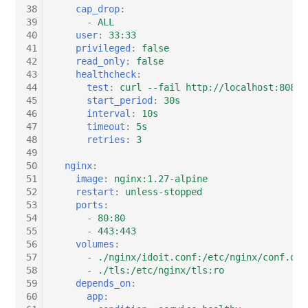
38
cap_drop
:
Laufwerk
Server
39
-
ALL
40
user
:
33:33
Listener
Service
41
privileged
:
false
42
read_only
:
false
43
healthcheck
:
Lizenzschlüssel
SIM-Karte
44
test
:
curl --fail http://localhost:8080/
45
start_period
:
30s
46
interval
:
10s
Logbuch
Speichersystem
47
timeout
:
5s
48
retries
:
3
Login
Stacking
49
50
nginx
:
51
image
:
nginx:1.27-alpine
Logische Geräte (Client)
Stadt
52
restart
:
unless-stopped
53
ports
:
Logische Geräte (LDEV
Steckdosenleiste
54
-
80:80
55
-
443:443
Server)
56
volumes
:
Supernet
57
-
./nginx/idoit.conf:/etc/nginx/conf.d/d
Logische Netzwerkports
58
-
./tls:/etc/nginx/tls:ro
Switch
59
depends_on
:
60
app
:
Mobilfunk