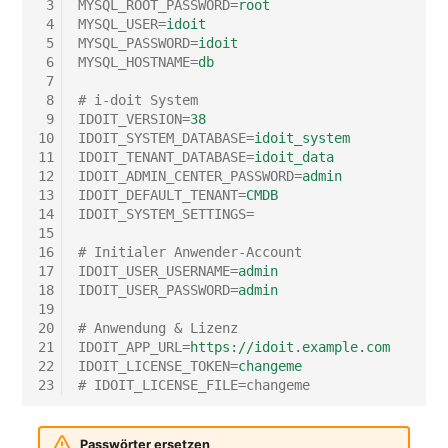
 3
MYSQL_ROOT_PASSWORD
=
root
 4
MYSQL_USER
=
idoit
Notfallplanzuweisung
Virtueller Host
 5
MYSQL_PASSWORD
=
idoit
 6
MYSQL_HOSTNAME
=
db
Objektbild
Virtueller Server
 7
 8
# i-doit System
 9
IDOIT_VERSION
=
38
Organisation
VoIP-Telefon
10
IDOIT_SYSTEM_DATABASE
=
idoit_system
11
IDOIT_TENANT_DATABASE
=
idoit_data
PDU
VRRP
12
IDOIT_ADMIN_CENTER_PASSWORD
=
admin
13
IDOIT_DEFAULT_TENANT
=
CMDB
14
IDOIT_SYSTEM_SETTINGS
=
Personen
VRRP/HSRP Cluster
15
16
# Initialer Anwender-Account
17
IDOIT_USER_USERNAME
=
admin
Personengruppen
WAN-Leitung
18
IDOIT_USER_PASSWORD
=
admin
19
Personengruppen
Wireless Access Point
20
# Anwendung & Lizenz
Mitglieder
21
IDOIT_APP_URL
=
https://idoit.example.com
22
IDOIT_LICENSE_TOKEN
=
changeme
23
# IDOIT_LICENSE_FILE=changeme
RAID-Verbund
Passwörter ersetzen