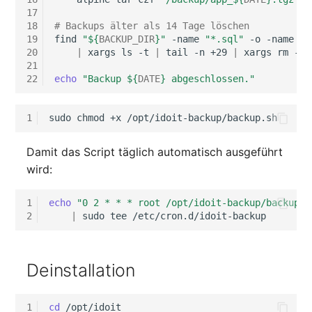
17
18
# Backups älter als 14 Tage löschen
19
find
"
${
BACKUP_DIR
}
"
-name
"*.sql"
-o
-name
"*
20
|
xargs
ls
-t
|
tail
-n
+29
|
xargs
rm
-f
21
22
echo
"Backup 
${
DATE
}
 abgeschlossen."
1
sudo
chmod
+x
Damit das Script täglich automatisch ausgeführt
wird:
1
echo
"0 2 * * * root /opt/idoit-backup/backup.s
2
|
sudo
tee
Deinstallation
1
cd
/opt/idoit
