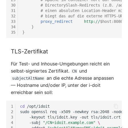
Virtuelle Geräte
30
# DirectorySlash-Redirects (z.B. /admi
31
# einen absoluten Location-Header mit 
Virtuelle Maschine
32
# biegt das auf die externe HTTPS-URL 
33
proxy_redirect
http://
$host:8080/
34
}
Virtuelle Maschine (Root
35
}
Virtuelle Switche
TLS-Zertifikat
Virtueller Host
Für Test- und Inhouse-Umgebungen reicht ein
Virtueller Host (Root)
selbst-signiertes Zertifikat.
und
CN
an die echte Adresse anpassen
subjectAltName
WAN-Verbindung
— Hostname und/oder IP, unter der i-doit
erreichbar sein soll:
Zertifikat
1
cd
/opt/idoit

Zugewiesene Arbeitsplät
2
sudo
openssl
req
-x509
-newkey
rsa:2048
-nodes
3
-keyout
tls/idoit.key
-out
tls/idoit.crt
-d
4
-subj
"/CN=idoit.example.com"
\
Zugewiesene Geräte
5
-addext
"subjectAltName=DNS:idoit.example.c