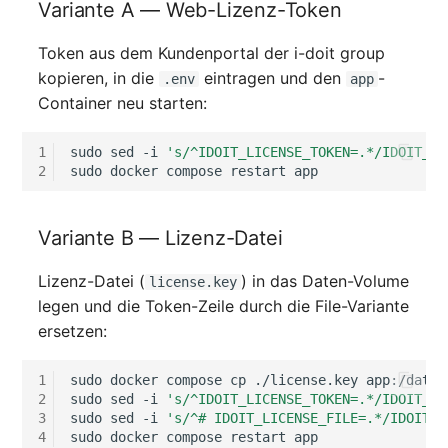
Variante A — Web-Lizenz-Token
Token aus dem Kundenportal der i-doit group
kopieren, in die
eintragen und den
-
.env
app
Container neu starten:
1
sudo
sed
-i
's/^IDOIT_LICENSE_TOKEN=.*/IDOIT_LI
2
sudo
docker
compose
restart
Variante B — Lizenz-Datei
Lizenz-Datei (
) in das Daten-Volume
license.key
legen und die Token-Zeile durch die File-Variante
ersetzen:
1
sudo
docker
compose
cp
./license.key
app:/data/
2
sudo
sed
-i
's/^IDOIT_LICENSE_TOKEN=.*/IDOIT_LI
3
sudo
sed
-i
's/^# IDOIT_LICENSE_FILE=.*/IDOIT_L
4
sudo
docker
compose
restart