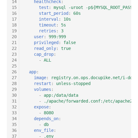
Personengruppen
14
healthcheck
:
15
test
:
mysql -uroot -p${MYSQL_ROOT_PASSWO
Gruppenmitgliedschaft
16
start_period
:
60s
Printbox
17
interval
:
10s
Handbuchzuweisung
18
timeout
:
5s
Rack-Segment
19
retries
:
3
20
user
:
999:999
Hostadapter (HBA)
21
privileged
:
false
Raum
22
read_only
:
true
Hostadresse
23
cap_drop
:
24
-
ALL
Remote Management
25
Installation
Controller
26
app
:
27
image
:
registry.on.ops.docupike.net/i-doit
IP-Liste
Replikationsobjekt
28
restart
:
unless-stopped
29
volumes
:
30
-
app:/data/data
Kabel
Router
31
-
./apache/forwarded.conf:/etc/apache2/c
32
expose
:
33
-
8080
Karten
SAN Zoning
34
depends_on
:
35
-
db
Kontaktzuweisung
Schrank
36
env_file
:
37
-
.env