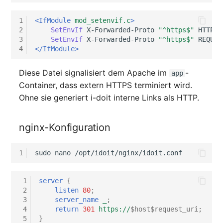
Servicezuweisung
1
<IfModule
mod_setenvif.c
>
2
SetEnvIf
X-Forwarded-Proto
"^https$"
3
SetEnvIf
X-Forwarded-Proto
"^https$"
SIM
4
</IfModule>
Slots
Diese Datei signalisiert dem Apache im
-
app
Container, dass extern HTTPS terminiert wird.
Softwarezuweisung
Ohne sie generiert i-doit interne Links als HTTP.
Soundkarte
nginx-Konfiguration
Speicher
1
sudo
nano
Stammdaten (Organisati
 1
server
{
Stammdaten (Person)
 2
listen
80
;
 3
server_name
_
;
 4
return
301
https://
$host$request_uri
;
Stammdaten
 5
}