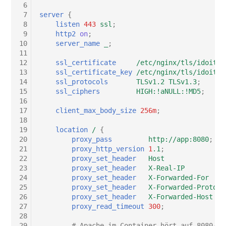
(Personengruppe)
 6
 7
server
{
 8
listen
443
ssl
;
Standort
 9
http2
on
;
10
server_name
_
;
Status-Planung
11
12
ssl_certificate
/etc/nginx/tls/idoit.c
13
ssl_certificate_key
/etc/nginx/tls/idoit.k
Stromverbraucher
14
ssl_protocols
TLSv1.2
TLSv1.3
;
15
ssl_ciphers
HIGH:!aNULL:!MD5
;
16
Switch
17
client_max_body_size
256m
;
18
Varianten
19
location
/
{
20
proxy_pass
http://app:8080
;
21
proxy_http_version
1
.1
;
Version
22
proxy_set_header
Host
$
23
proxy_set_header
X-Real-IP
$
Vertragszuweisung
24
proxy_set_header
X-Forwarded-For
$
25
proxy_set_header
X-Forwarded-Proto
h
26
proxy_set_header
X-Forwarded-Host
$
Verwaltungsinstanz
27
proxy_read_timeout
300
;
28
29
# Apache im Container hört auf 8080/HT