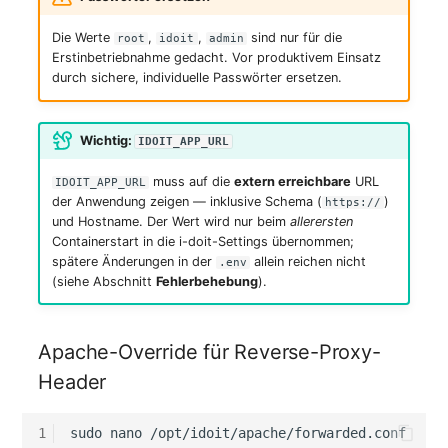
Die Werte
,
,
sind nur für die
root
idoit
admin
Raum
Erstinbetriebnahme gedacht. Vor produktivem Einsatz
durch sichere, individuelle Passwörter ersetzen.
Rechenressourcen
Wichtig:
Rechnung
IDOIT_APP_URL
muss auf die
extern erreichbare
URL
IDOIT_APP_URL
Remote Management
der Anwendung zeigen — inklusive Schema (
)
https://
Controller
und Hostname. Der Wert wird nur beim
allerersten
Containerstart in die i-doit-Settings übernommen;
spätere Änderungen in der
allein reichen nicht
.env
Routing
(siehe Abschnitt
Fehlerbehebung
).
Räumlich zugeordnete
Objekte
Apache-Override für Reverse-Proxy-
Header
Schnittstelle
1
sudo
nano
Schrank