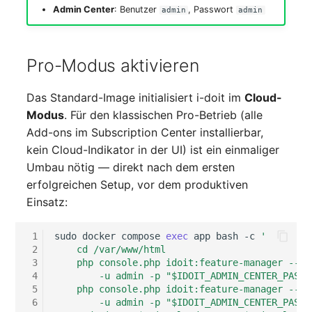
Admin Center
: Benutzer
, Passwort
admin
admin
Pro-Modus aktivieren
Das Standard-Image initialisiert i-doit im
Cloud-
Modus
. Für den klassischen Pro-Betrieb (alle
Add-ons im Subscription Center installierbar,
kein Cloud-Indikator in der UI) ist ein einmaliger
Umbau nötig — direkt nach dem ersten
erfolgreichen Setup, vor dem produktiven
Einsatz:
 1
sudo
docker
compose
exec
app
bash
-c
'
 2
    cd /var/www/html
 3
    php console.php idoit:feature-manager --un
 4
        -u admin -p "$IDOIT_ADMIN_CENTER_PASSW
 5
    php console.php idoit:feature-manager --no
 6
        -u admin -p "$IDOIT_ADMIN_CENTER_PASSW