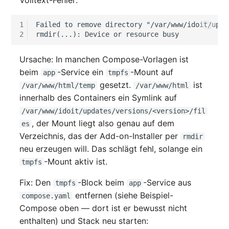
1
Failed to remove directory "/var/www/idoit/upda
2
Ursache: In manchen Compose-Vorlagen ist
beim
-Service ein
-Mount auf
app
tmpfs
gesetzt.
ist
/var/www/html/temp
/var/www/html
innerhalb des Containers ein Symlink auf
/var/www/idoit/updates/versions/<version>/fil
, der Mount liegt also genau auf dem
es
Verzeichnis, das der Add-on-Installer per
rmdir
neu erzeugen will. Das schlägt fehl, solange ein
-Mount aktiv ist.
tmpfs
Fix: Den
-Block beim
-Service aus
tmpfs
app
entfernen (siehe Beispiel-
compose.yaml
Compose oben — dort ist er bewusst nicht
enthalten) und Stack neu starten: