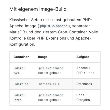
Release Notes 1.10
Changelogs 1.13.x
Datenbanktabelle
Kryptokarte
Variable Reports
Mit eigenem Image-Build
VIVA2 (IT-
Grundschutz)
Release Notes 1.9
Changelogs 1.12.x
Datenbankzugriff
KVM-Switch
Klassischer Setup mit selbst gebautem PHP-
VM provisionieren
Apache-Image (
), separater
(veraltet)
php:8.2-apache
Workflow
Release Notes 1.8
Changelogs 1.11.x
Datenbankzuweisung
Land
MariaDB und dediziertem Cron-Container. Volle
Kontrolle über PHP-Extensions und Apache-
Release Notes 1.7
Changelogs 1.10.x
Datensicherung
Layer-2-Netz
Konfiguration.
Changelogs 1.9.x
Datensicherung
Layer-3-Netz
Container
Image
Aufgabe
(zugewiesene Objekte)
Changelogs 1.8.x
Leerrohr
Apache +
idoit-
php:8.2-apache
DBMS Information
(selbst gebaut)
PHP + i-doit
web
Changelogs 1.7.x
Leitungsnetz
DHCP
Datenbank
idoit-db
mariadb:10.6
Changelogs 1.6.x
Lizenzen
Dienste
i-doit
idoit-
php:8.2-apache
(selbst gebaut)
Changelogs 1.5.x
Middleware
Cronjobs
cron
Drucker