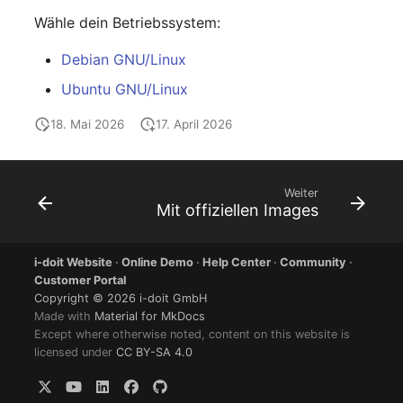
changelog-aeltere-
Mobiltelefon
Wähle dein Betriebssystem:
versionen
E-Mail-Adressen
Monitor
Debian GNU/Linux
Faser/Ader
Ubuntu GNU/Linux
Netzbereich
FC-Port
18. Mai 2026
17. April 2026
Netzersatzanlage
Formfaktor
Notfallplan
Weiter
Freigabe
Mit offiziellen Images
Objektgruppe
Freigabenzugriff
i-doit Website
·
Online Demo
·
Help Center
·
Community
·
Organisation
Customer Portal
Gastsysteme
Copyright © 2026 i-doit GmbH
Patchfeld
Made with
Material for MkDocs
Except where otherwise noted, content on this website is
Gerät
licensed under
CC BY-SA 4.0
Personen
Grafikkarte