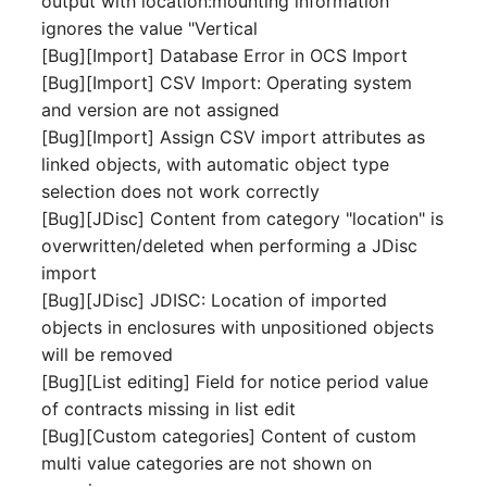
output with location:mounting information
Personengruppen
ignores the value "Vertical
Gruppenmitgliedschaft
[Bug][Import] Database Error in OCS Import
Printbox
[Bug][Import] CSV Import: Operating system
Handbuchzuweisung
and version are not assigned
Rack-Segment
Hostadapter (HBA)
[Bug][Import] Assign CSV import attributes as
Raum
linked objects, with automatic object type
Hostadresse
selection does not work correctly
Remote Management
[Bug][JDisc] Content from category "location" is
Installation
Controller
overwritten/deleted when performing a JDisc
import
IP-Liste
Replikationsobjekt
[Bug][JDisc] JDISC: Location of imported
objects in enclosures with unpositioned objects
Kabel
Router
will be removed
[Bug][List editing] Field for notice period value
Karten
SAN Zoning
of contracts missing in list edit
[Bug][Custom categories] Content of custom
Kontaktzuweisung
Schrank
multi value categories are not shown on