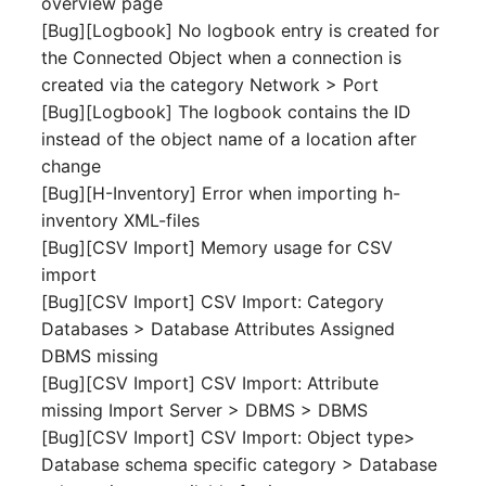
overview page
Laufwerk
Server
[Bug][Logbook] No logbook entry is created for
the Connected Object when a connection is
Listener
Service
created via the category Network > Port
[Bug][Logbook] The logbook contains the ID
Lizenzschlüssel
SIM-Karte
instead of the object name of a location after
change
Logbuch
Speichersystem
[Bug][H-Inventory] Error when importing h-
inventory XML-files
Login
Stacking
[Bug][CSV Import] Memory usage for CSV
import
Logische Geräte (Client)
Stadt
[Bug][CSV Import] CSV Import: Category
Databases > Database Attributes Assigned
Logische Geräte (LDEV
Steckdosenleiste
DBMS missing
Server)
[Bug][CSV Import] CSV Import: Attribute
Supernet
missing Import Server > DBMS > DBMS
Logische Netzwerkports
[Bug][CSV Import] CSV Import: Object type>
Switch
Database schema specific category > Database
Mobilfunk