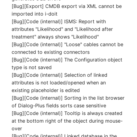
IP Address Management
[Bug][Export] CMDB export via XML cannot be
Objekt-Beziehungen
Release Notes 22
Clustermitgliedschaften
FC-Switch
(IPAM)
imported into i-doit
Report Views
Maintenance
[Bug][Code (internal)] ISMS: Report with
Lebens und
Release Notes 1.19
Controller
Flugzeug
Kabel-Patches und -wege
Signal-Slot System
Dokumentationszyklus
attributes "Likelihood" and "Likelihood after
Nagios
treatment" always shows "Likelihood"
Release Notes 1.18
CPU
Gebäude
Komplexe Reports
DIY Daten-Import
Eindeutige
[Bug][Code (internal)] "Loose" cables cannot be
OCS Inventory NG
Referenzierungen
connected to existing connectors
Release Notes 1.17
Dateizuweisung
Host
Passwörter verwalten
Dashboard Widget
Relocate-CI
[Bug][Code (internal)] The Configuration object
programmieren
Web GUI
Release Notes 1.16
type is not saved
Datenbank Gateway
Kabel
Prod→Test Datenbank-
Replacement
[Bug][Code (internal)] Selection of linked
Synchronisation
Benutzerdefinierte Zähler
Release Notes 1.14
Datenbanken
Kabeltrasse
attributes is not loaded/opened when an
Rights Documentation
existing placeholder is edited
Standort-basierte
Release Notes 1.13
Datenbanklinks
Klimaanlage
[Bug][Code (internal)] Sorting in the list browser
Benutzerrechte
SHD Connect
of Dialog-Plus fields sorts case sensitive
Release Notes 1.12
Datenbankobjekte
Client
[Bug][Code (internal)] Tooltip is always created
Standorte
URL-Router
at the bottom right of the object during mouse-
Release Notes 1.11
Datenbankschema
Konverter
over
Switch Stacking
VIVA
[Bug][Code (internal)] Linked database in the