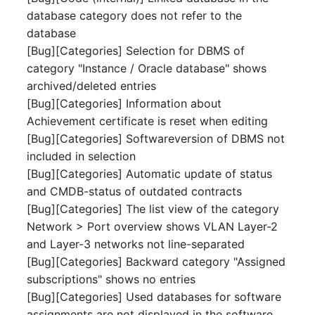
Release Notes 1.10
Datenbanktabelle
Kryptokarte
database category does not refer to the
Variable Reports
VIVA2 (IT-
database
Grundschutz)
Release Notes 1.9
Datenbankzugriff
KVM-Switch
[Bug][Categories] Selection for DBMS of
VM provisionieren
category "Instance / Oracle database" shows
(veraltet)
Workflow
Release Notes 1.8
Datenbankzuweisung
Land
archived/deleted entries
[Bug][Categories] Information about
Release Notes 1.7
Datensicherung
Layer-2-Netz
Achievement certificate is reset when editing
[Bug][Categories] Softwareversion of DBMS not
Datensicherung
Layer-3-Netz
included in selection
(zugewiesene Objekte)
[Bug][Categories] Automatic update of status
Leerrohr
and CMDB-status of outdated contracts
DBMS Information
[Bug][Categories] The list view of the category
Leitungsnetz
Network > Port overview shows VLAN Layer-2
DHCP
and Layer-3 networks not line-separated
Lizenzen
[Bug][Categories] Backward category "Assigned
Dienste
subscriptions" shows no entries
Middleware
[Bug][Categories] Used databases for software
Drucker
assignments are not displayed in the software