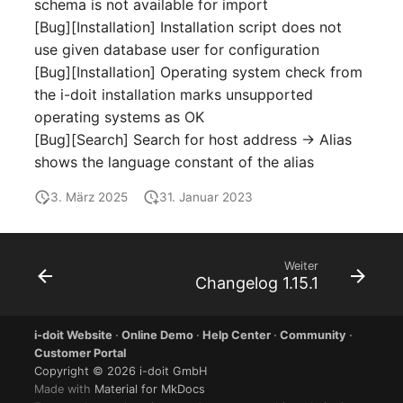
schema is not available for import
Switch Chassis
[Bug][Installation] Installation script does not
Modell
use given database user for configuration
Systemdienst
[Bug][Installation] Operating system check from
Monitor
the i-doit installation marks unsupported
Telefon
operating systems as OK
Netz
[Bug][Search] Search for host address -> Alias
Telefonanlage
shows the language constant of the alias
Netzbereiche
Unterbrechungsfreie
3. März 2025
31. Januar 2023
Netzwerk
Stromversorgung
Netzwerk-Interface
Verstärker
Weiter
Changelog 1.15.1
Netzwerk-Listener
Verteilerkasten
i-doit Website
·
Online Demo
·
Help Center
·
Community
·
Netzwerkport
Vertrag
Customer Portal
Copyright © 2026 i-doit GmbH
Netzwerkverbindungen
Virtueller Client
Made with
Material for MkDocs