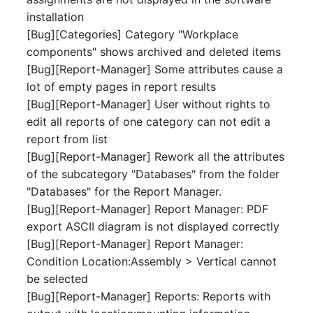
Mobiltelefon
installation
E-Mail-Adressen
[Bug][Categories] Category "Workplace
Monitor
components" shows archived and deleted items
Faser/Ader
[Bug][Report-Manager] Some attributes cause a
Netzbereich
lot of empty pages in report results
FC-Port
[Bug][Report-Manager] User without rights to
Netzersatzanlage
edit all reports of one category can not edit a
Formfaktor
report from list
Notfallplan
[Bug][Report-Manager] Rework all the attributes
Freigabe
of the subcategory "Databases" from the folder
Objektgruppe
"Databases" for the Report Manager.
Freigabenzugriff
[Bug][Report-Manager] Report Manager: PDF
Organisation
export ASCII diagram is not displayed correctly
Gastsysteme
[Bug][Report-Manager] Report Manager:
Patchfeld
Condition Location:Assembly > Vertical cannot
Gerät
be selected
Personen
[Bug][Report-Manager] Reports: Reports with
Grafikkarte