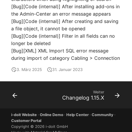
Release Notes 1.10
Datenbanktabelle
Kryptokarte
[Bug][Code (internal)] After installing add-ons in
Variable Reports
VIVA2 (IT-
the Admin-Center an error message appears
Grundschutz)
Release Notes 1.9
Datenbankzugriff
KVM-Switch
[Bug][Code (internal)] After creating and saving
VM provisionieren
a file object, it cannot be opened
(veraltet)
Workflow
Release Notes 1.8
Datenbankzuweisung
Land
[Bug][Code (internal)] Filter in all fields can no
longer be deleted
Release Notes 1.7
Datensicherung
Layer-2-Netz
[Bug][XML] XML Import SQL error message
during import of category Cabling > Connection
Datensicherung
Layer-3-Netz
(zugewiesene Objekte)
3. März 2025
31. Januar 2023
Leerrohr
DBMS Information
Leitungsnetz
Weiter
Changelog 1.15.X
DHCP
Lizenzen
Dienste
i-doit Website
·
Online Demo
·
Help Center
·
Community
·
Middleware
Customer Portal
Copyright © 2026 i-doit GmbH
Drucker