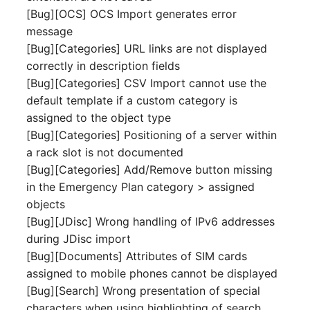
IP Address Management
[Bug][OCS] OCS Import generates error
Objekt-Beziehungen
Release Notes 22
Clustermitgliedschaften
FC-Switch
(IPAM)
message
Report Views
Maintenance
[Bug][Categories] URL links are not displayed
Lebens und
Release Notes 1.19
Controller
Flugzeug
Kabel-Patches und -wege
Signal-Slot System
Dokumentationszyklus
correctly in description fields
Nagios
[Bug][Categories] CSV Import cannot use the
Release Notes 1.18
CPU
Gebäude
Komplexe Reports
DIY Daten-Import
Eindeutige
default template if a custom category is
OCS Inventory NG
Referenzierungen
assigned to the object type
Release Notes 1.17
Dateizuweisung
Host
Passwörter verwalten
Dashboard Widget
Relocate-CI
[Bug][Categories] Positioning of a server within
programmieren
Web GUI
Release Notes 1.16
a rack slot is not documented
Datenbank Gateway
Kabel
Prod→Test Datenbank-
Replacement
[Bug][Categories] Add/Remove button missing
Synchronisation
Benutzerdefinierte Zähler
Release Notes 1.14
Datenbanken
Kabeltrasse
in the Emergency Plan category > assigned
Rights Documentation
objects
Standort-basierte
Release Notes 1.13
Datenbanklinks
Klimaanlage
[Bug][JDisc] Wrong handling of IPv6 addresses
Benutzerrechte
SHD Connect
during JDisc import
Release Notes 1.12
Datenbankobjekte
Client
[Bug][Documents] Attributes of SIM cards
Standorte
URL-Router
assigned to mobile phones cannot be displayed
Release Notes 1.11
Datenbankschema
Konverter
[Bug][Search] Wrong presentation of special
Switch Stacking
VIVA
characters when using highlighting of search