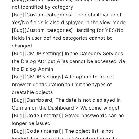
Release Notes 1.10
Datenbanktabelle
Kryptokarte
not identified by category
Variable Reports
VIVA2 (IT-
[Bug][Custom categories] The default value of
Grundschutz)
Release Notes 1.9
Datenbankzugriff
KVM-Switch
Yes/No fields is also displayed in the view mode.
VM provisionieren
[Bug][Custom categories] Handling for YES/No
(veraltet)
Workflow
Release Notes 1.8
Datenbankzuweisung
Land
fields in user-defined categories cannot be
changed
Release Notes 1.7
Datensicherung
Layer-2-Netz
[Bug][CMDB settings] In the Category Services
the Dialog Attribut Alias cannot be accessed via
Datensicherung
Layer-3-Netz
the Dialog-Admin
(zugewiesene Objekte)
[Bug][CMDB settings] Add option to object
Leerrohr
browser configuration to limit the types of
DBMS Information
creatable objects
Leitungsnetz
[Bug][Dashboard] The date is not displayed in
DHCP
German on the Dashboard > Welcome widget
Lizenzen
[Bug][Code (internal)] Saved passwords can no
Dienste
longer be issued
Middleware
[Bug][Code (internal)] The object list is not
Drucker
loaded if an object has a '(Apostrophe) in its