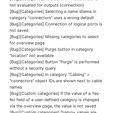
IP Address Management
not evaluated for outputs (connection)
Objekt-Beziehungen
Release Notes 22
Clustermitgliedschaften
FC-Switch
(IPAM)
[Bug][Categories] Selecting a name shema in
Report Views
Maintenance
category "connectors" uses a wrong default
Lebens und
Release Notes 1.19
Controller
Flugzeug
Kabel-Patches und -wege
Signal-Slot System
Dokumentationszyklus
[Bug][Categories] Connection of logical ports is
Nagios
not saved
Release Notes 1.18
CPU
Gebäude
Komplexe Reports
DIY Daten-Import
Eindeutige
[Bug][Categories] Missing categories to select
OCS Inventory NG
Referenzierungen
for overview page
Release Notes 1.17
Dateizuweisung
Host
Passwörter verwalten
Dashboard Widget
Relocate-CI
[Bug][Categories] Purge button in category
programmieren
Web GUI
Release Notes 1.16
"location" not available
Datenbank Gateway
Kabel
Prod→Test Datenbank-
Replacement
[Bug][Categories] Button "Purge" is performed
Synchronisation
Benutzerdefinierte Zähler
Release Notes 1.14
Datenbanken
Kabeltrasse
without a security query
Rights Documentation
[Bug][Categories] In category "Cabling" >
Standort-basierte
Release Notes 1.13
Datenbanklinks
Klimaanlage
"connectors" object IDs are shown next to cable
Benutzerrechte
SHD Connect
names
Release Notes 1.12
Datenbankobjekte
Client
[Bug][Custom categories] If the value of a Yes-
Standorte
URL-Router
No field of a user-defined category is changed
Release Notes 1.11
Datenbankschema
Konverter
via the overview page, the value is not saved
Switch Stacking
VIVA
[Bug][Custom categories] Dialog+ values are