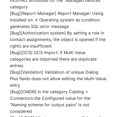
incorrect attributes for the "Managed devices"
Personengruppen
category
Gruppenmitgliedschaft
[Bug][Report-Manager] Report Manager: Using
Printbox
Installed on -> Operating system as condition
Handbuchzuweisung
generates SQL error message
Rack-Segment
Hostadapter (HBA)
[Bug][Authorization system] By setting a role in
Raum
contact assignments, the object is opened if the
Hostadresse
rights are insufficient
Remote Management
[Bug][OCS] OCS Import: If Multi Value
Installation
Controller
categories are imported there are duplicate
entries
IP-Liste
Replikationsobjekt
[Bug][Validation] Validation of unique Dialog
Plus fields does not allow editing the Multi-Value
Kabel
Router
entry
[Bug][CMDB] In the category Cabling >
Karten
SAN Zoning
Connectors the Configured value for the
"Naming scheme for output pairs" is not
Kontaktzuweisung
Schrank
considered