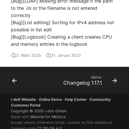
[Bug][LDAP] Missing error message if the path
Laufwerk
Server
to the .ini or the filename is not entered
correctly
Listener
Service
[Bug][List editing] Sorting for IPv4 address not
possible in list edit
Lizenzschlüssel
SIM-Karte
[Bug][Logbook] Creating a client creates CPU
and memory entries in the logbook
Logbuch
Speichersystem
3. März 2025
31. Januar 2023
Login
Stacking
Logische Geräte (Client)
Stadt
Weiter
Changelog 1.17.1
Logische Geräte (LDEV
Steckdosenleiste
Server)
i-doit Website
·
Online Demo
·
Help Center
·
Community
·
Supernet
Customer Portal
Logische Netzwerkports
Copyright © 2026 i-doit GmbH
Made with
Material for MkDocs
Switch
Except where otherwise noted, content on this website is
Mobilfunk
licensed under
CC BY-SA 4.0