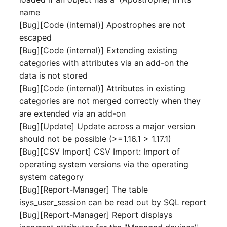
Mobiltelefon
name
E-Mail-Adressen
[Bug][Code (internal)] Apostrophes are not
Monitor
escaped
Faser/Ader
[Bug][Code (internal)] Extending existing
Netzbereich
categories with attributes via an add-on the
FC-Port
data is not stored
Netzersatzanlage
[Bug][Code (internal)] Attributes in existing
Formfaktor
categories are not merged correctly when they
Notfallplan
are extended via an add-on
Freigabe
[Bug][Update] Update across a major version
Objektgruppe
should not be possible (>=1.16.1 > 1.17.1)
Freigabenzugriff
[Bug][CSV Import] CSV Import: Import of
Organisation
operating system versions via the operating
Gastsysteme
system category
Patchfeld
[Bug][Report-Manager] The table
Gerät
isys_user_session can be read out by SQL report
Personen
[Bug][Report-Manager] Report displays
Grafikkarte