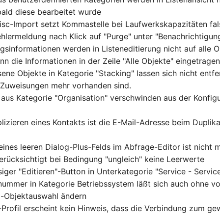
bald diese bearbeitet wurde
isc-Import setzt Kommastelle bei Laufwerkskapazitäten fa
hlermeldung nach Klick auf "Purge" unter "Benachrichtigun
gsinformationen werden in Listeneditierung nicht auf alle O
nn die Informationen in der Zeile "Alle Objekte" eingetrage
ene Objekte in Kategorie "Stacking" lassen sich nicht entf
 Zuweisungen mehr vorhanden sind.
e aus Kategorie "Organisation" verschwinden aus der Konfig
lizieren eines Kontakts ist die E-Mail-Adresse beim Duplik
ines leeren Dialog-Plus-Felds im Abfrage-Editor ist nicht 
erücksichtigt bei Bedingung "ungleich" keine Leerwerte
iger "Editieren"-Button in Unterkategorie "Service - Servic
nummer in Kategorie Betriebssystem läßt sich auch ohne vo
m-Objektauswahl ändern
-Profil erscheint kein Hinweis, dass die Verbindung zum ge