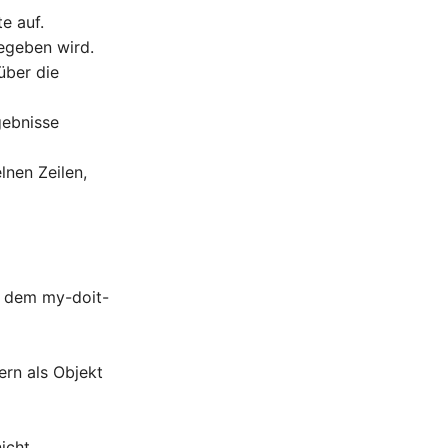
e auf.
egeben wird.
über die
gebnisse
lnen Zeilen,
s dem my-doit-
rn als Objekt
icht