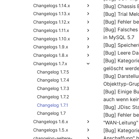
Release Notes 1.10
Changelogs 1.14.x
Changelog 1.17
Changelog 1.16.2
Changelog 1.15.2
[Bug] Chassis 
[Bug] Trial Mel
Release Notes 1.9
Changelogs 1.13.x
Changelog 1.16.1
Changelog 1.15.1
Changelog 1.14.2
[Bug] Fehler b
Release Notes 1.8
Changelogs 1.12.x
Changelog 1.16
Changelog 1.15
Changelog 1.14.1
Changelog 1.13.2
[Bug] Falsches
Release Notes 1.7
Changelogs 1.11.x
Changelog 1.14
Changelog 1.13.1
Changelog 1.12.4
in MySQL 5.7
Changelogs 1.10.x
Changelog 1.13
Changelog 1.12.3
Changelog 1.11.2
[Bug] Speicher
Changelogs 1.9.x
Changelog 1.12.2
Changelog 1.11.1
Changelog 1.10.3
[Bug] Leere Da
Changelogs 1.8.x
Changelog 1.12.1
Changelog 1.11
Changelog 1.10.2
Changelog 1.9.4
[Bug] Kategori
Changelogs 1.7.x
Changelog 1.12
Changelog 1.10.1
Changelog 1.9.3
Changelog 1.8.3.1
gelöscht werd
Changelog 1.13
Changelog 1.9.2
Changelog 1.8.3
Changelog 1.7.5
[Bug] Darstellu
Changelog 1.9.1
Changelog 1.8.2
Changelog 1.7.4
Objekttyp-Grup
Changelog 1.9
Changelog 1.8.1
Changelog 1.7.3
[Bug] Einige B
Changelog 1.8
Changelog 1.7.2
auch wenn kei
Changelog 1.7.1
[Bug] JDisc Sta
Changelog 1.7
[Bug] Fehler be
Changelogs 1.6.x
"WAN-Leitung"
Changelogs 1.5.x
Changelog 1.6.5
[Bug] Kategori
Anschaffung" h
changelog-aeltere-
Changelog 1.6.4
Changelog 1.5.6