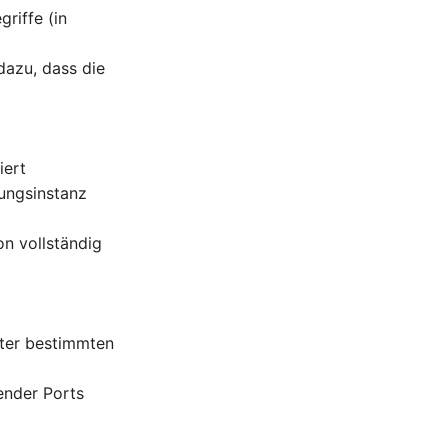
riffe (in
dazu, dass die
iert
ungsinstanz
on vollständig
nter bestimmten
ender Ports