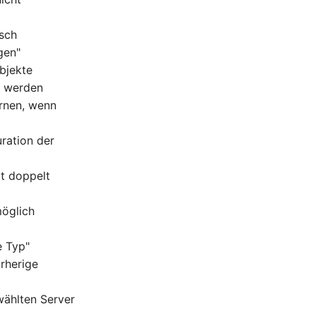
lsch
gen"
bjekte
n werden
ernen, wenn
uration der
at doppelt
möglich
e Typ"
rherige
wählten Server