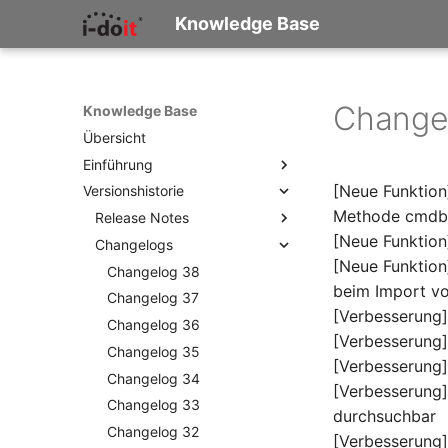
Knowledge Base
Changel
Knowledge Base
Übersicht
Einführung
[Neue Funktion
Versionshistorie
Was ist i-doit?
Methode cmdb.
Konzepte und Terminologie
Release Notes
[Neue Funktion
Wie beginne ich zu
Changelogs
Release Notes 38
dokumentieren?
[Neue Funktion
Release Notes 37
Changelog 38
Checkliste für die IT-
beim Import v
Release Notes 36
Changelog 37
Dokumentation
[Verbesserung]
Release Notes 35
Changelog 36
[Verbesserung
Release Notes 34
Changelog 35
[Verbesserung]
Release Notes 33
Changelog 34
[Verbesserung]
Release Notes 32
Changelog 33
durchsuchbar
Release Notes 31
Changelog 32
[Verbesserung]