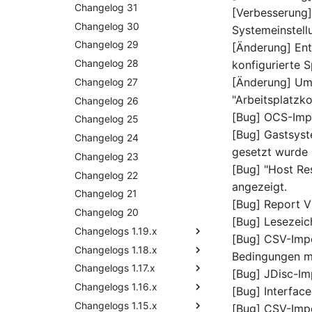
Release Notes 30
Changelog 31
[Verbesserung]
Release Notes 29
Changelog 30
Systemeinstell
Release Notes 28
Changelog 29
[Änderung] Ent
Release Notes 27
Changelog 28
konfigurierte 
[Änderung] Um
Release Notes 26
Changelog 27
"Arbeitsplatz
Release Notes 25
Changelog 26
[Bug] OCS-Impo
Release Notes 24
Changelog 25
[Bug] Gastsyst
Release Notes 23
Changelog 24
gesetzt wurde
Release Notes 22
Changelog 23
[Bug] "Host Re
Release Notes 1.19
Changelog 22
angezeigt.
Release Notes 1.18
Changelog 21
[Bug] Report V
Release Notes 1.17
Changelog 20
Release Notes 1.18.2
[Bug] Lesezeic
Release Notes 1.16
Changelogs 1.19.x
[Bug] CSV-Impo
Release Notes 1.14
Changelogs 1.18.x
Changelog 1.19
Bedingungen m
Release Notes 1.13
Changelogs 1.17.x
Changelog 1.18.2
[Bug] JDisc-Im
Release Notes 1.12
Changelogs 1.16.x
Changelog 1.18.1
Changelog 1.17.2
[Bug] Interfac
Release Notes 1.11
Changelogs 1.15.x
Changelog 1.18
Changelog 1.17.1
Changelog 1.16.3
[Bug] CSV-Impo