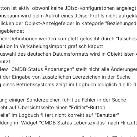
tton ist aktiv, obwohl keine JDisc-Konfiguratonen angelegt
onsbaum wird beim Aufruf eines JDisc-Profils nicht aufgekl
licken der Objekt-Anzeigefelder in Kategorie "Beziehungsd
sgeblendet
hen-Definitionen werden komplett gelöscht durch "falsch
nktion in Verkabelungsimport grafisch kaputt
Auswahl des deutschen Datumsformats wird in Objektlisten 
nutzt
iew "CMDB-Status Änderungen" stellt nicht alle Änderunge
ei der Eingabe von zusätzlichen Leerzeichen in der Suche
 eines Betriebssystems zeigt im Logbuch lediglich die ID 
ng einiger Sonderzeichen führt zu Fehler in der Suche
eht auf Übersichtsseite einen "Editier"-Button
uelle" im Logbuch filtert nicht korrekt auf "Benutzer"
ldung im Widget "CMDB Status Lebenszyklus" nach Hinzuf