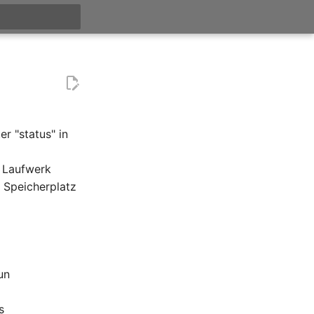
itialisiert
r "status" in
e Laufwerk
 Speicherplatz
un
s