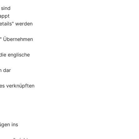
 sind
appt
etails" werden
es" Übernehmen
die englische
n dar
des verknüpften
ügen ins