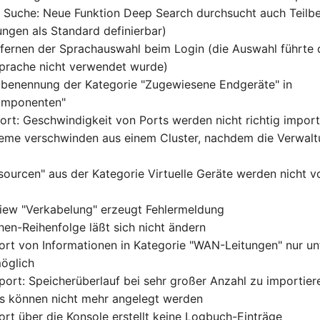
 Suche: Neue Funktion Deep Search durchsucht auch Teilbeg
ungen als Standard definierbar)
fernen der Sprachauswahl beim Login (die Auswahl führte 
Sprache nicht verwendet wurde)
benennung der Kategorie "Zugewiesene Endgeräte" in
komponenten"
rt: Geschwindigkeit von Ports werden nicht richtig import
eme verschwinden aus einem Cluster, nachdem die Verwalt
sourcen" aus der Kategorie Virtuelle Geräte werden nicht v
iew "Verkabelung" erzeugt Fehlermeldung
hen-Reihenfolge läßt sich nicht ändern
rt von Informationen in Kategorie "WAN-Leitungen" nur u
öglich
port: Speicherüberlauf bei sehr großer Anzahl zu importier
es können nicht mehr angelegt werden
rt über die Konsole erstellt keine Logbuch-Einträge