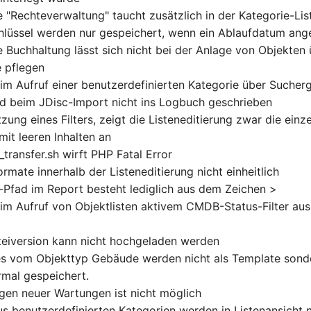
 "Rechteverwaltung" taucht zusätzlich in der Kategorie-List
hlüssel werden nur gespeichert, wenn ein Ablaufdatum ang
e Buchhaltung lässt sich nicht bei der Anlage von Objekten 
e pflegen
eim Aufruf einer benutzerdefinierten Kategorie über Sucher
rd beim JDisc-Import nicht ins Logbuch geschrieben
zung eines Filters, zeigt die Listeneditierung zwar die einze
mit leeren Inhalten an
transfer.sh wirft PHP Fatal Error
mate innerhalb der Listeneditierung nicht einheitlich
-Pfad im Report besteht lediglich aus dem Zeichen >
eim Aufruf von Objektlisten aktivem CMDB-Status-Filter au
eiversion kann nicht hochgeladen werden
s vom Objekttyp Gebäude werden nicht als Template sonde
mal gespeichert.
gen neuer Wartungen ist nicht möglich
us benutzerdefinierten Kategorien werden in Listenansicht n