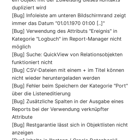
Mobiltelefon
dupliziert wird
E-Mail-Adressen
[Bug] Infoleiste am unteren Bildschirmrand zeigt
Monitor
immer das Datum "01.01.1970 01:00 [..]"
Faser/Ader
[Bug] Verwendung des Attributs "Ereignis" in
Netzbereich
Kategorie "Logbuch" im Report-Manager nicht
FC-Port
möglich
Netzersatzanlage
[Bug] Suche: QuickView von Relationsobjekten
Formfaktor
funktioniert nicht
Notfallplan
[Bug] CSV-Dateien mit einem + im Titel können
Freigabe
nicht wieder heruntergeladen werden
Objektgruppe
[Bug] Fehler beim Speichern der Kategorie "Port"
Freigabenzugriff
über die Listeneditierung
Organisation
[Bug] Zusätzliche Spalten in der Ausgabe eines
Gastsysteme
Reports bei der Verwendung verknüpfter
Patchfeld
Attribute
Gerät
[Bug] Restgarantie lässt sich in Objektlisten nicht
Personen
anzeigen
Grafikkarte