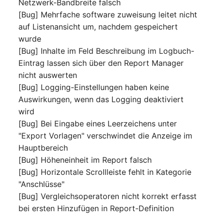
Netzwerk-Bandbreite falsch
Switch Chassis
[Bug] Mehrfache software zuweisung leitet nicht
Modell
auf Listenansicht um, nachdem gespeichert
Systemdienst
wurde
Monitor
[Bug] Inhalte im Feld Beschreibung im Logbuch-
Telefon
Eintrag lassen sich über den Report Manager
Netz
nicht auswerten
Telefonanlage
[Bug] Logging-Einstellungen haben keine
Netzbereiche
Auswirkungen, wenn das Logging deaktiviert
Unterbrechungsfreie
wird
Netzwerk
Stromversorgung
[Bug] Bei Eingabe eines Leerzeichens unter
"Export Vorlagen" verschwindet die Anzeige im
Netzwerk-Interface
Verstärker
Hauptbereich
[Bug] Höheneinheit im Report falsch
Netzwerk-Listener
Verteilerkasten
[Bug] Horizontale Scrollleiste fehlt in Kategorie
"Anschlüsse"
Netzwerkport
Vertrag
[Bug] Vergleichsoperatoren nicht korrekt erfasst
Netzwerkverbindungen
Virtueller Client
bei ersten Hinzufügen in Report-Definition