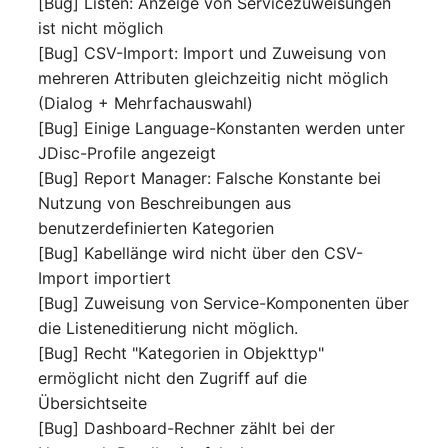
[Bug] Listen: Anzeige von Servicezuweisungen
Laufwerk
Server
ist nicht möglich
[Bug] CSV-Import: Import und Zuweisung von
Listener
Service
mehreren Attributen gleichzeitig nicht möglich
(Dialog + Mehrfachauswahl)
Lizenzschlüssel
SIM-Karte
[Bug] Einige Language-Konstanten werden unter
JDisc-Profile angezeigt
Logbuch
Speichersystem
[Bug] Report Manager: Falsche Konstante bei
Nutzung von Beschreibungen aus
Login
Stacking
benutzerdefinierten Kategorien
[Bug] Kabellänge wird nicht über den CSV-
Logische Geräte (Client)
Stadt
Import importiert
[Bug] Zuweisung von Service-Komponenten über
Logische Geräte (LDEV
Steckdosenleiste
die Listeneditierung nicht möglich.
Server)
[Bug] Recht "Kategorien in Objekttyp"
Supernet
ermöglicht nicht den Zugriff auf die
Logische Netzwerkports
Übersichtseite
Switch
[Bug] Dashboard-Rechner zählt bei der
Mobilfunk