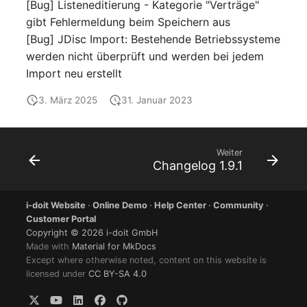
[Bug] Listeneditierung - Kategorie "Verträge"
Notfallplanzuweisung
Virtueller Host
gibt Fehlermeldung beim Speichern aus
[Bug] JDisc Import: Bestehende Betriebssysteme
Objektbild
Virtueller Server
werden nicht überprüft und werden bei jedem
Import neu erstellt
Organisation
VoIP-Telefon
3. März 2025
31. Januar 2023
PDU
VRRP
Weiter
Personen
VRRP/HSRP Cluster
Changelog 1.9.1
Personengruppen
WAN-Leitung
i-doit Website
·
Online Demo
·
Help Center
·
Community
·
Customer Portal
Personengruppen
Wireless Access Point
Copyright © 2026 i-doit GmbH
Mitglieder
Made with
Material for MkDocs
Except where otherwise noted, content on this website is
licensed under
CC BY-SA 4.0
RAID-Verbund