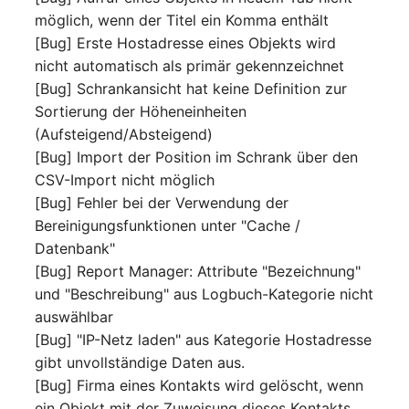
Release Notes 1.10
Datenbanktabelle
Kryptokarte
möglich, wenn der Titel ein Komma enthält
Variable Reports
VIVA2 (IT-
[Bug] Erste Hostadresse eines Objekts wird
Grundschutz)
Release Notes 1.9
Datenbankzugriff
KVM-Switch
nicht automatisch als primär gekennzeichnet
VM provisionieren
[Bug] Schrankansicht hat keine Definition zur
(veraltet)
Workflow
Release Notes 1.8
Datenbankzuweisung
Land
Sortierung der Höheneinheiten
(Aufsteigend/Absteigend)
Release Notes 1.7
Datensicherung
Layer-2-Netz
[Bug] Import der Position im Schrank über den
CSV-Import nicht möglich
Datensicherung
Layer-3-Netz
[Bug] Fehler bei der Verwendung der
(zugewiesene Objekte)
Bereinigungsfunktionen unter "Cache /
Leerrohr
Datenbank"
DBMS Information
[Bug] Report Manager: Attribute "Bezeichnung"
Leitungsnetz
und "Beschreibung" aus Logbuch-Kategorie nicht
DHCP
auswählbar
Lizenzen
[Bug] "IP-Netz laden" aus Kategorie Hostadresse
Dienste
gibt unvollständige Daten aus.
Middleware
[Bug] Firma eines Kontakts wird gelöscht, wenn
Drucker
ein Objekt mit der Zuweisung dieses Kontakts