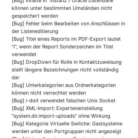
[Bug] Inhalte in "Instanz / Oracle Datenbank"
Personengruppen
können unter bestimmten Umständen nicht
Gruppenmitgliedschaft
gespeichert werden
Printbox
[Bug] Fehler beim Bearbeiten von Anschlüssen in
Handbuchzuweisung
der Listeneditierung
Rack-Segment
Hostadapter (HBA)
[Bug] Titel eines Reports im PDF-Export lautet
Raum
"i", wenn der Report Sonderzeichen im Titel
Hostadresse
verwendet
Remote Management
[Bug] DropDown für Rolle in Kontaktzuweisung
Installation
Controller
stellt längere Bezeichnungen nicht vollständig
dar
IP-Liste
Replikationsobjekt
[Bug] Unterkategorien aus Ordnerkategorien
können nicht verrechtet werden
Kabel
Router
[Bug] i-doit verwendet falschen Unix Socket
[Bug] XML-Import: Experteneinstellung
Karten
SAN Zoning
"system.dir.import-uploads" ohne Wirkung
[Bug] Kategorie Virtuelle Switche: Gastsysteme
Kontaktzuweisung
Schrank
werden unter den Portgruppen nicht angezeigt