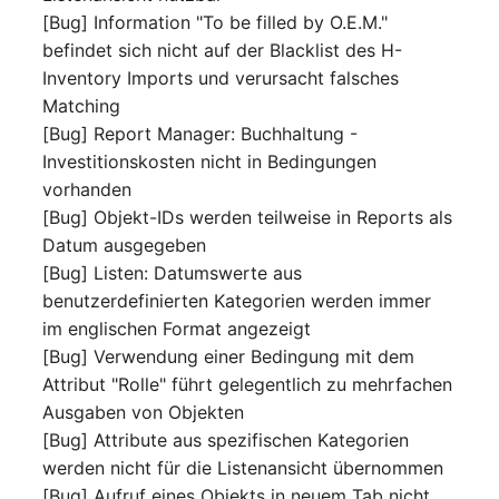
IP Address Management
[Bug] Information "To be filled by O.E.M."
Objekt-Beziehungen
Release Notes 22
Clustermitgliedschaften
FC-Switch
(IPAM)
befindet sich nicht auf der Blacklist des H-
Report Views
Maintenance
Inventory Imports und verursacht falsches
Lebens und
Release Notes 1.19
Controller
Flugzeug
Kabel-Patches und -wege
Signal-Slot System
Dokumentationszyklus
Matching
Nagios
[Bug] Report Manager: Buchhaltung -
Release Notes 1.18
CPU
Gebäude
Komplexe Reports
DIY Daten-Import
Eindeutige
Investitionskosten nicht in Bedingungen
OCS Inventory NG
Referenzierungen
vorhanden
Release Notes 1.17
Dateizuweisung
Host
Passwörter verwalten
Dashboard Widget
Relocate-CI
[Bug] Objekt-IDs werden teilweise in Reports als
programmieren
Web GUI
Release Notes 1.16
Datum ausgegeben
Datenbank Gateway
Kabel
Prod→Test Datenbank-
Replacement
[Bug] Listen: Datumswerte aus
Synchronisation
Benutzerdefinierte Zähler
Release Notes 1.14
Datenbanken
Kabeltrasse
benutzerdefinierten Kategorien werden immer
Rights Documentation
im englischen Format angezeigt
Standort-basierte
Release Notes 1.13
Datenbanklinks
Klimaanlage
[Bug] Verwendung einer Bedingung mit dem
Benutzerrechte
SHD Connect
Attribut "Rolle" führt gelegentlich zu mehrfachen
Release Notes 1.12
Datenbankobjekte
Client
Ausgaben von Objekten
Standorte
URL-Router
[Bug] Attribute aus spezifischen Kategorien
Release Notes 1.11
Datenbankschema
Konverter
werden nicht für die Listenansicht übernommen
Switch Stacking
VIVA
[Bug] Aufruf eines Objekts in neuem Tab nicht