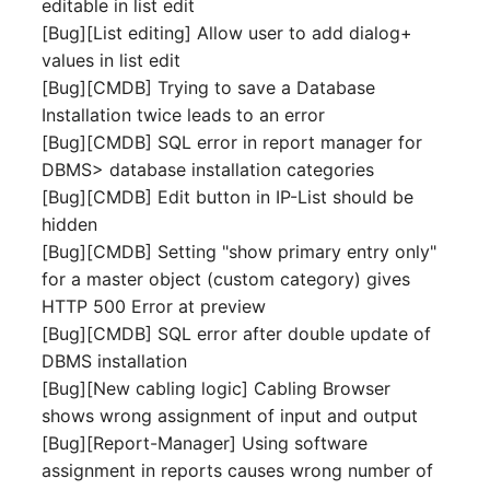
editable in list edit
Switch Chassis
[Bug][List editing] Allow user to add dialog+
Modell
values in list edit
Systemdienst
[Bug][CMDB] Trying to save a Database
Monitor
Installation twice leads to an error
Telefon
[Bug][CMDB] SQL error in report manager for
Netz
DBMS> database installation categories
Telefonanlage
[Bug][CMDB] Edit button in IP-List should be
Netzbereiche
hidden
Unterbrechungsfreie
[Bug][CMDB] Setting "show primary entry only"
Netzwerk
Stromversorgung
for a master object (custom category) gives
HTTP 500 Error at preview
Netzwerk-Interface
Verstärker
[Bug][CMDB] SQL error after double update of
DBMS installation
Netzwerk-Listener
Verteilerkasten
[Bug][New cabling logic] Cabling Browser
shows wrong assignment of input and output
Netzwerkport
Vertrag
[Bug][Report-Manager] Using software
Netzwerkverbindungen
Virtueller Client
assignment in reports causes wrong number of