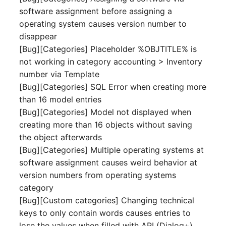
Release Notes 1.10
Datenbanktabelle
Kryptokarte
software assignment before assigning a
Variable Reports
VIVA2 (IT-
operating system causes version number to
Grundschutz)
Release Notes 1.9
Datenbankzugriff
KVM-Switch
disappear
VM provisionieren
[Bug][Categories] Placeholder %OBJTITLE% is
(veraltet)
Workflow
Release Notes 1.8
Datenbankzuweisung
Land
not working in category accounting > Inventory
number via Template
Release Notes 1.7
Datensicherung
Layer-2-Netz
[Bug][Categories] SQL Error when creating more
than 16 model entries
Datensicherung
Layer-3-Netz
[Bug][Categories] Model not displayed when
(zugewiesene Objekte)
creating more than 16 objects without saving
Leerrohr
the object afterwards
DBMS Information
[Bug][Categories] Multiple operating systems at
Leitungsnetz
software assignment causes weird behavior at
DHCP
version numbers from operating systems
Lizenzen
category
Dienste
[Bug][Custom categories] Changing technical
Middleware
keys to only contain words causes entries to
Drucker
lose the values when filled with API (Dialog+)