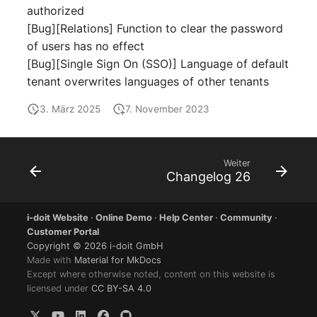
Virtuelle Geräte
authorized
[Bug][Relations] Function to clear the password
Virtuelle Maschine
of users has no effect
[Bug][Single Sign On (SSO)] Language of default
Virtuelle Maschine (Root
tenant overwrites languages of other tenants
Virtuelle Switche
3. März 2025
7. November 2023
Virtueller Host
Weiter
Virtueller Host (Root)
Changelog 26
WAN-Verbindung
i-doit Website
·
Online Demo
·
Help Center
·
Community
·
Customer Portal
Zertifikat
Copyright © 2026 i-doit GmbH
Made with
Material for MkDocs
Except where otherwise noted, content on this website is
Zugewiesene Arbeitsplät
licensed under
CC BY-SA 4.0
Zugewiesene Geräte