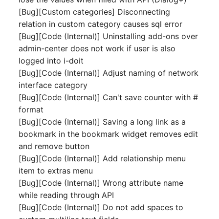
Mobiltelefon
[Bug][Custom categories] Disconnecting
E-Mail-Adressen
relation in custom category causes sql error
Monitor
[Bug][Code (Internal)] Uninstalling add-ons over
Faser/Ader
admin-center does not work if user is also
Netzbereich
logged into i-doit
FC-Port
[Bug][Code (Internal)] Adjust naming of network
Netzersatzanlage
interface category
Formfaktor
[Bug][Code (Internal)] Can't save counter with #
Notfallplan
format
Freigabe
[Bug][Code (Internal)] Saving a long link as a
Objektgruppe
bookmark in the bookmark widget removes edit
Freigabenzugriff
and remove button
Organisation
[Bug][Code (Internal)] Add relationship menu
Gastsysteme
item to extras menu
Patchfeld
[Bug][Code (Internal)] Wrong attribute name
Gerät
while reading through API
Personen
[Bug][Code (Internal)] Do not add spaces to
Grafikkarte