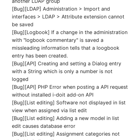
another LDAP group
Laufwerk
Server
[Bug][LDAP] Administration > Import and
interfaces > LDAP > Attribute extension cannot
Listener
Service
be saved
[Bug][Logbook] If a change in the administration
Lizenzschlüssel
SIM-Karte
with "logbook commentary" is saved a
missleading information tells that a loogbook
Logbuch
Speichersystem
entry has been created.
[Bug][API] Creating and setting a Dialog entry
Login
Stacking
with a String which is only a number is not
logged
Logische Geräte (Client)
Stadt
[Bug][API] PHP Error when posting a API request
without installed i-doit add-on API
Logische Geräte (LDEV
Steckdosenleiste
[Bug][List editing] Software not displayed in list
Server)
view when assigned via list edit
Supernet
[Bug][List editing] Adding a new model in list
Logische Netzwerkports
edit causes database error
Switch
[Bug][List editing] Assignment categories not
Mobilfunk