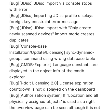
(Personengruppe)
[Bug][JDisc] JDisc import via console stops
with error
Standort
[Bug][JDisc] Importing JDisc profile displays
foreign key constraint error message
Status-Planung
[Bug][JDisc] JDisc import with "Only create
newly scanned devices" import mode creates
Stromverbraucher
duplicates
[Bug][Console-base
Switch
Installation/Update/Licensing] sync-dynamic-
groups command using wrong database table
Varianten
[Bug][CMDB-Explorer] Language constants are
displayed in the object info of the cmdb
Version
explorer
[Bug][i-doit Licensing 2.0] License expiration
Vertragszuweisung
countdown is not displayed on the dashboard
[Bug][Authorization system] If "Location and all
Verwaltungsinstanz
physically assigned objects" is used as a right
the overview page can be seen although it is not