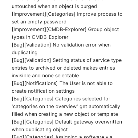
IP Address Management
untouched when an object is purged
Objekt-Beziehungen
Release Notes 22
Clustermitgliedschaften
FC-Switch
(IPAM)
[Improvement][Categories] Improve process to
Report Views
Maintenance
set an empty password
Lebens und
Release Notes 1.19
Controller
Flugzeug
Kabel-Patches und -wege
Signal-Slot System
Dokumentationszyklus
[Improvement][CMDB-Explorer] Group object
Nagios
types in CMDB-Explorer
Release Notes 1.18
CPU
Gebäude
Komplexe Reports
DIY Daten-Import
Eindeutige
[Bug][Validation] No validation error when
OCS Inventory NG
Referenzierungen
duplicating
Release Notes 1.17
Dateizuweisung
Host
Passwörter verwalten
Dashboard Widget
Relocate-CI
[Bug][Validation] Setting status of service type
programmieren
Web GUI
Release Notes 1.16
entries to archived or deleted makes entries
Datenbank Gateway
Kabel
Prod→Test Datenbank-
Replacement
invisible and none selectable
Synchronisation
Benutzerdefinierte Zähler
Release Notes 1.14
Datenbanken
Kabeltrasse
[Bug][Notifications] The User is not able to
Rights Documentation
create notification settings
Standort-basierte
Release Notes 1.13
Datenbanklinks
Klimaanlage
[Bug][Categories] Categories selected for
Benutzerrechte
SHD Connect
'categories on the overview' get automatically
Release Notes 1.12
Datenbankobjekte
Client
filled when creating a new object or template
Standorte
URL-Router
[Bug][Categories] Default gateway overwritten
Release Notes 1.11
Datenbankschema
Konverter
when duplicating object
Switch Stacking
VIVA
[Bug][Categories] Assigning a software via