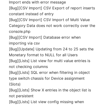
Import ends with error message
[Bug][CSV Import] CSV Export of report inserts
Raum
constant instead of entry
[Bug][CSV Import] CSV Import of Multi Value
Rechenressourcen
Category Data does not work correctly over the
console.php
Rechnung
[Bug][CSV Import] Database error when
importing via csv
Remote Management
[Bug][Update] Updating from 24 to 25 sets the
Controller
Monetary format to NULL for all Users
[Bug][Lists] List view for multi value entries is
Routing
not checking columns
[Bug][Lists] SQL error when filtering in object
Räumlich zugeordnete
type switch chassis for Device assignment
Objekte
(Slots)
[Bug][Lists] Show X entries in the object list is
Schnittstelle
not persistent
[Bug][Lists] List view config missing when
Schrank