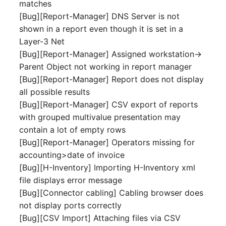
matches
Notfallplanzuweisung
Virtueller Host
[Bug][Report-Manager] DNS Server is not
shown in a report even though it is set in a
Objektbild
Virtueller Server
Layer-3 Net
[Bug][Report-Manager] Assigned workstation->
Organisation
VoIP-Telefon
Parent Object not working in report manager
[Bug][Report-Manager] Report does not display
PDU
VRRP
all possible results
[Bug][Report-Manager] CSV export of reports
Personen
VRRP/HSRP Cluster
with grouped multivalue presentation may
contain a lot of empty rows
Personengruppen
WAN-Leitung
[Bug][Report-Manager] Operators missing for
accounting>date of invoice
Personengruppen
Wireless Access Point
[Bug][H-Inventory] Importing H-Inventory xml
Mitglieder
file displays error message
[Bug][Connector cabling] Cabling browser does
not display ports correctly
[Bug][CSV Import] Attaching files via CSV
RAID-Verbund