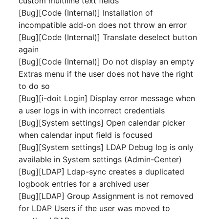
custom multiline text fields
Personengruppen
[Bug][Code (Internal)] Installation of
Gruppenmitgliedschaft
incompatible add-on does not throw an error
Printbox
[Bug][Code (Internal)] Translate deselect button
Handbuchzuweisung
again
Rack-Segment
Hostadapter (HBA)
[Bug][Code (Internal)] Do not display an empty
Raum
Extras menu if the user does not have the right
Hostadresse
to do so
Remote Management
[Bug][i-doit Login] Display error message when
Installation
Controller
a user logs in with incorrect credentials
[Bug][System settings] Open calendar picker
IP-Liste
Replikationsobjekt
when calendar input field is focused
[Bug][System settings] LDAP Debug log is only
Kabel
Router
available in System settings (Admin-Center)
[Bug][LDAP] Ldap-sync creates a duplicated
Karten
SAN Zoning
logbook entries for a archived user
[Bug][LDAP] Group Assignment is not removed
Kontaktzuweisung
Schrank
for LDAP Users if the user was moved to