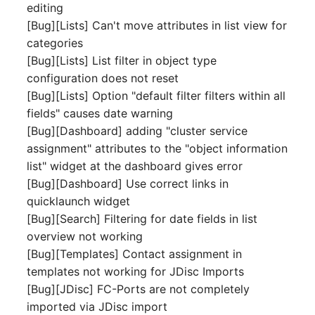
editing
[Bug][Lists] Can't move attributes in list view for
Servicezuweisung
categories
[Bug][Lists] List filter in object type
SIM
configuration does not reset
[Bug][Lists] Option "default filter filters within all
Slots
fields" causes date warning
[Bug][Dashboard] adding "cluster service
Softwarezuweisung
assignment" attributes to the "object information
Soundkarte
list" widget at the dashboard gives error
[Bug][Dashboard] Use correct links in
Speicher
quicklaunch widget
[Bug][Search] Filtering for date fields in list
Stammdaten (Organisati
overview not working
[Bug][Templates] Contact assignment in
Stammdaten (Person)
templates not working for JDisc Imports
[Bug][JDisc] FC-Ports are not completely
Stammdaten
imported via JDisc import