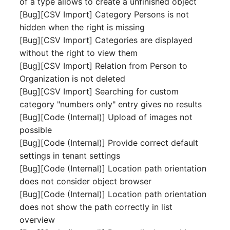
of a type allows to create a unfinished object
Laufwerk
Server
[Bug][CSV Import] Category Persons is not
hidden when the right is missing
Listener
Service
[Bug][CSV Import] Categories are displayed
without the right to view them
Lizenzschlüssel
SIM-Karte
[Bug][CSV Import] Relation from Person to
Organization is not deleted
Logbuch
Speichersystem
[Bug][CSV Import] Searching for custom
category "numbers only" entry gives no results
Login
Stacking
[Bug][Code (Internal)] Upload of images not
possible
Logische Geräte (Client)
Stadt
[Bug][Code (Internal)] Provide correct default
settings in tenant settings
Logische Geräte (LDEV
Steckdosenleiste
[Bug][Code (Internal)] Location path orientation
Server)
does not consider object browser
Supernet
[Bug][Code (Internal)] Location path orientation
Logische Netzwerkports
does not show the path correctly in list
Switch
overview
Mobilfunk