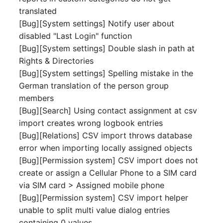
Release Notes 1.10
Datenbanktabelle
Kryptokarte
translated
Variable Reports
VIVA2 (IT-
[Bug][System settings] Notify user about
Grundschutz)
Release Notes 1.9
Datenbankzugriff
KVM-Switch
disabled "Last Login" function
VM provisionieren
[Bug][System settings] Double slash in path at
(veraltet)
Workflow
Release Notes 1.8
Datenbankzuweisung
Land
Rights & Directories
[Bug][System settings] Spelling mistake in the
Release Notes 1.7
Datensicherung
Layer-2-Netz
German translation of the person group
members
Datensicherung
Layer-3-Netz
[Bug][Search] Using contact assignment at csv
(zugewiesene Objekte)
import creates wrong logbook entries
Leerrohr
[Bug][Relations] CSV import throws database
DBMS Information
error when importing locally assigned objects
Leitungsnetz
[Bug][Permission system] CSV import does not
DHCP
create or assign a Cellular Phone to a SIM card
Lizenzen
via SIM card > Assigned mobile phone
Dienste
[Bug][Permission system] CSV import helper
Middleware
unable to split multi value dialog entries
Drucker
containing 0 values