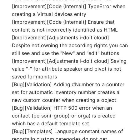
IP Address Management
[Improvement][Code (Internal)] TypeError when
Objekt-Beziehungen
Release Notes 22
Clustermitgliedschaften
FC-Switch
(IPAM)
creating a Virtual devices entry
Report Views
Maintenance
[Improvement][Code (Internal)] Ensure that
Lebens und
Release Notes 1.19
Controller
Flugzeug
Kabel-Patches und -wege
Signal-Slot System
Dokumentationszyklus
content is not incorrectly identified as HTML
Nagios
[Improvement][Adjustments i-doit cloud]
Release Notes 1.18
CPU
Gebäude
Komplexe Reports
DIY Daten-Import
Eindeutige
Despite not owning the according rights you can
OCS Inventory NG
Referenzierungen
still see and use the "New" and "edit" buttons
Release Notes 1.17
Dateizuweisung
Host
Passwörter verwalten
Dashboard Widget
Relocate-CI
[Improvement][Adjustments i-doit cloud] Saving
programmieren
Web GUI
Release Notes 1.16
value "-" for attribute speaker and pivot is not
Datenbank Gateway
Kabel
Prod→Test Datenbank-
Replacement
saved for monitors
Synchronisation
Benutzerdefinierte Zähler
Release Notes 1.14
Datenbanken
Kabeltrasse
[Bug][Validation] Adding #Number to a counter
Rights Documentation
set for automatic inventory number creates a
Standort-basierte
Release Notes 1.13
Datenbanklinks
Klimaanlage
new custom counter when creating a object
Benutzerrechte
SHD Connect
[Bug][Validation] HTTP 500 error when an
Release Notes 1.12
Datenbankobjekte
Client
contact (person(-group) or orga) is created
Standorte
URL-Router
which has a default template set
Release Notes 1.11
Datenbankschema
Konverter
[Bug][Templates] Language constant names of
Switch Stacking
VIVA
reports in custom categories do not get