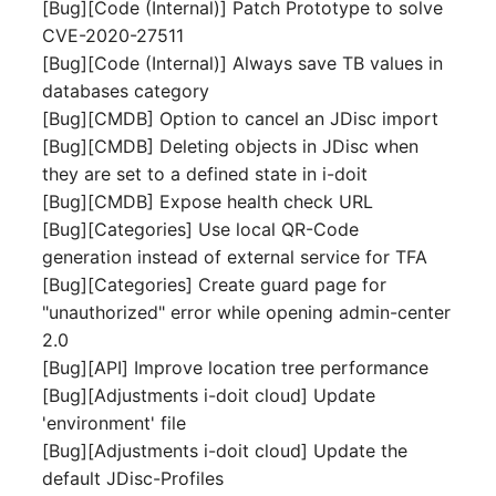
[Bug][Code (Internal)] Patch Prototype to solve
Notfallplanzuweisung
Virtueller Host
CVE-2020-27511
[Bug][Code (Internal)] Always save TB values in
Objektbild
Virtueller Server
databases category
[Bug][CMDB] Option to cancel an JDisc import
Organisation
VoIP-Telefon
[Bug][CMDB] Deleting objects in JDisc when
they are set to a defined state in i-doit
PDU
VRRP
[Bug][CMDB] Expose health check URL
[Bug][Categories] Use local QR-Code
Personen
VRRP/HSRP Cluster
generation instead of external service for TFA
[Bug][Categories] Create guard page for
Personengruppen
WAN-Leitung
"unauthorized" error while opening admin-center
2.0
Personengruppen
Wireless Access Point
[Bug][API] Improve location tree performance
Mitglieder
[Bug][Adjustments i-doit cloud] Update
'environment' file
[Bug][Adjustments i-doit cloud] Update the
default JDisc-Profiles
RAID-Verbund