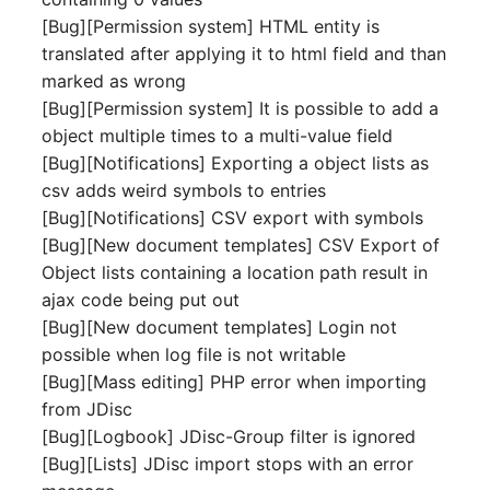
Mobiltelefon
[Bug][Permission system] HTML entity is
E-Mail-Adressen
translated after applying it to html field and than
Monitor
marked as wrong
Faser/Ader
[Bug][Permission system] It is possible to add a
Netzbereich
object multiple times to a multi-value field
FC-Port
[Bug][Notifications] Exporting a object lists as
Netzersatzanlage
csv adds weird symbols to entries
Formfaktor
[Bug][Notifications] CSV export with symbols
Notfallplan
[Bug][New document templates] CSV Export of
Freigabe
Object lists containing a location path result in
Objektgruppe
ajax code being put out
Freigabenzugriff
[Bug][New document templates] Login not
Organisation
possible when log file is not writable
Gastsysteme
[Bug][Mass editing] PHP error when importing
Patchfeld
from JDisc
Gerät
[Bug][Logbook] JDisc-Group filter is ignored
Personen
[Bug][Lists] JDisc import stops with an error
Grafikkarte