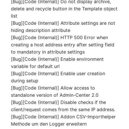
[Bug][Code (Internal)] Do not display archive,
Switch Chassis
delete and recycle button in the Template object
Modell
list
Systemdienst
[Bug][Code (Internal)] Attribute settings are not
Monitor
hiding description attribute
Telefon
[Bug][Code (Internal)] HTTP 500 Error when
Netz
creating a host address entry after setting field
Telefonanlage
to mandatory in attribute settings
Netzbereiche
[Bug][Code (Internal)] Enable environment
Unterbrechungsfreie
variable for default url
Netzwerk
Stromversorgung
[Bug][Code (Internal)] Enable user creation
during setup
Netzwerk-Interface
Verstärker
[Bug][Code (Internal)] Allow access to
standalone version of Admin-Center 2.0
Netzwerk-Listener
Verteilerkasten
[Bug][Code (Internal)] Disable checks if the
client/request comes from the same IP address.
Netzwerkport
Vertrag
[Bug][Code (Internal)] Addon CSV-Importhelper
Netzwerkverbindungen
Virtueller Client
Methode um den Logger erweitern