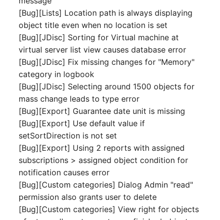
message
Personengruppen
[Bug][Lists] Location path is always displaying
Gruppenmitgliedschaft
object title even when no location is set
Printbox
[Bug][JDisc] Sorting for Virtual machine at
Handbuchzuweisung
virtual server list view causes database error
Rack-Segment
Hostadapter (HBA)
[Bug][JDisc] Fix missing changes for "Memory"
Raum
category in logbook
Hostadresse
[Bug][JDisc] Selecting around 1500 objects for
Remote Management
mass change leads to type error
Installation
Controller
[Bug][Export] Guarantee date unit is missing
[Bug][Export] Use default value if
IP-Liste
Replikationsobjekt
setSortDirection is not set
[Bug][Export] Using 2 reports with assigned
Kabel
Router
subscriptions > assigned object condition for
notification causes error
Karten
SAN Zoning
[Bug][Custom categories] Dialog Admin "read"
permission also grants user to delete
Kontaktzuweisung
Schrank
[Bug][Custom categories] View right for objects