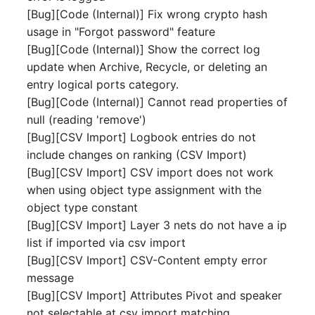
IP Address Management
[Bug][Code (Internal)] Fix wrong crypto hash
Objekt-Beziehungen
Release Notes 22
Clustermitgliedschaften
FC-Switch
(IPAM)
usage in "Forgot password" feature
Report Views
Maintenance
[Bug][Code (Internal)] Show the correct log
Lebens und
Release Notes 1.19
Controller
Flugzeug
Kabel-Patches und -wege
Signal-Slot System
Dokumentationszyklus
update when Archive, Recycle, or deleting an
Nagios
entry logical ports category.
Release Notes 1.18
CPU
Gebäude
Komplexe Reports
DIY Daten-Import
Eindeutige
[Bug][Code (Internal)] Cannot read properties of
OCS Inventory NG
Referenzierungen
null (reading 'remove')
Release Notes 1.17
Dateizuweisung
Host
Passwörter verwalten
Dashboard Widget
Relocate-CI
[Bug][CSV Import] Logbook entries do not
programmieren
Web GUI
Release Notes 1.16
include changes on ranking (CSV Import)
Datenbank Gateway
Kabel
Prod→Test Datenbank-
Replacement
[Bug][CSV Import] CSV import does not work
Synchronisation
Benutzerdefinierte Zähler
Release Notes 1.14
Datenbanken
Kabeltrasse
when using object type assignment with the
Rights Documentation
object type constant
Standort-basierte
Release Notes 1.13
Datenbanklinks
Klimaanlage
[Bug][CSV Import] Layer 3 nets do not have a ip
Benutzerrechte
SHD Connect
list if imported via csv import
Release Notes 1.12
Datenbankobjekte
Client
[Bug][CSV Import] CSV-Content empty error
Standorte
URL-Router
message
Release Notes 1.11
Datenbankschema
Konverter
[Bug][CSV Import] Attributes Pivot and speaker
Switch Stacking
VIVA
not selectable at csv import matching