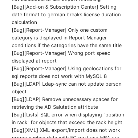
Release Notes 1.10
Datenbanktabelle
Kryptokarte
[Bug][Add-on & Subscription Center] Setting
Variable Reports
VIVA2 (IT-
date format to german breaks license duration
Grundschutz)
Release Notes 1.9
Datenbankzugriff
KVM-Switch
calculation
VM provisionieren
[Bug][Report-Manager] Only one custom
(veraltet)
Workflow
Release Notes 1.8
Datenbankzuweisung
Land
category is displayed in Report Manager
conditions if the categories have the same title
Release Notes 1.7
Datensicherung
Layer-2-Netz
[Bug][Report-Manager] Wrong port speed
displayed at report
Datensicherung
Layer-3-Netz
[Bug][Report-Manager] Using geolocations for
(zugewiesene Objekte)
sql reports does not work with MySQL 8
Leerrohr
[Bug][LDAP] Ldap-sync can not update person
DBMS Information
object
Leitungsnetz
[Bug][LDAP] Remove unnecessary spaces for
DHCP
retrieving the AD Salutation attribute
Lizenzen
[Bug][Lists] SQL error when displaying "position
Dienste
in rack" for objects that exceed the rack height
Middleware
[Bug][XML] XML export/import does not work
Drucker
properly when data with FC port and HBA are