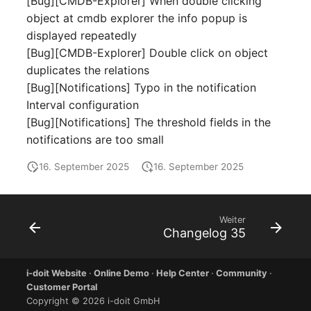
[Bug][CMDB-Explorer] When double clicking
Personengruppen
object at cmdb explorer the info popup is
Gruppenmitgliedschaft
displayed repeatedly
Printbox
[Bug][CMDB-Explorer] Double click on object
Handbuchzuweisung
duplicates the relations
Rack-Segment
Hostadapter (HBA)
[Bug][Notifications] Typo in the notification
Raum
Interval configuration
Hostadresse
[Bug][Notifications] The threshold fields in the
Remote Management
notifications are too small
Installation
Controller
16. September 2025
16. September 2025
IP-Liste
Replikationsobjekt
Weiter
Kabel
Router
Changelog 35
Karten
SAN Zoning
i-doit Website
·
Online Demo
·
Help Center
·
Community
·
Customer Portal
Kontaktzuweisung
Schrank
Copyright © 2026 i-doit GmbH