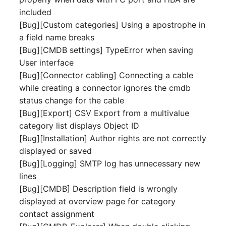
Mobiltelefon
included
E-Mail-Adressen
[Bug][Custom categories] Using a apostrophe in
Monitor
a field name breaks
Faser/Ader
[Bug][CMDB settings] TypeError when saving
Netzbereich
User interface
FC-Port
[Bug][Connector cabling] Connecting a cable
Netzersatzanlage
while creating a connector ignores the cmdb
Formfaktor
status change for the cable
Notfallplan
[Bug][Export] CSV Export from a multivalue
Freigabe
category list displays Object ID
Objektgruppe
[Bug][Installation] Author rights are not correctly
Freigabenzugriff
displayed or saved
Organisation
[Bug][Logging] SMTP log has unnecessary new
Gastsysteme
lines
Patchfeld
[Bug][CMDB] Description field is wrongly
Gerät
displayed at overview page for category
Personen
contact assignment
Grafikkarte