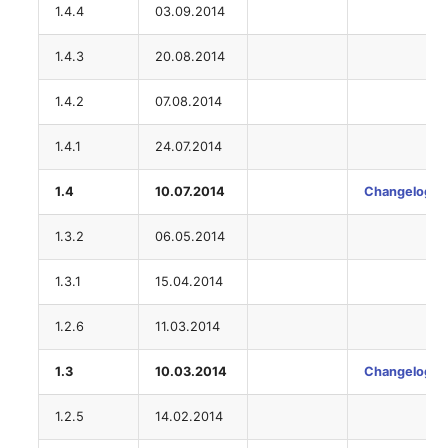
Virtuelle Geräte
1.4.4
03.09.2014
Virtuelle Maschine
1.4.3
20.08.2014
Virtuelle Maschine (Root
1.4.2
07.08.2014
Virtuelle Switche
1.4.1
24.07.2014
1.4
10.07.2014
Changelog
Virtueller Host
1.3.2
06.05.2014
Virtueller Host (Root)
1.3.1
15.04.2014
WAN-Verbindung
1.2.6
11.03.2014
Zertifikat
1.3
10.03.2014
Changelog
Zugewiesene Arbeitsplät
1.2.5
14.02.2014
Zugewiesene Geräte