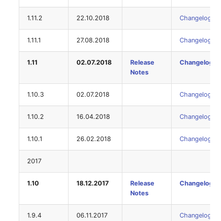
Switch Chassis
Modell
1.11.2
22.10.2018
Changelog
Systemdienst
1.11.1
27.08.2018
Changelog
Monitor
Telefon
1.11
02.07.2018
Release
Changelog
Netz
Notes
Telefonanlage
Netzbereiche
1.10.3
02.07.2018
Changelog
Unterbrechungsfreie
Netzwerk
Stromversorgung
1.10.2
16.04.2018
Changelog
Netzwerk-Interface
Verstärker
1.10.1
26.02.2018
Changelog
2017
Netzwerk-Listener
Verteilerkasten
1.10
18.12.2017
Release
Changelog
Netzwerkport
Vertrag
Notes
Netzwerkverbindungen
Virtueller Client
1.9.4
06.11.2017
Changelog