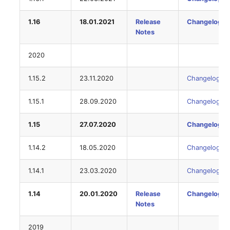
Personengruppen
Gruppenmitgliedschaft
1.16
18.01.2021
Release
Changelog
Printbox
Notes
Handbuchzuweisung
Rack-Segment
2020
Hostadapter (HBA)
Raum
1.15.2
23.11.2020
Changelog
Hostadresse
Remote Management
1.15.1
28.09.2020
Changelog
Installation
Controller
1.15
27.07.2020
Changelog
IP-Liste
Replikationsobjekt
1.14.2
18.05.2020
Changelog
Kabel
Router
1.14.1
23.03.2020
Changelog
Karten
SAN Zoning
1.14
20.01.2020
Release
Changelog
Notes
Kontaktzuweisung
Schrank
2019