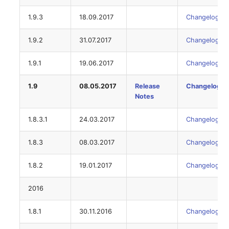
Notfallplanzuweisung
Virtueller Host
1.9.3
18.09.2017
Changelog
Objektbild
Virtueller Server
1.9.2
31.07.2017
Changelog
1.9.1
19.06.2017
Changelog
Organisation
VoIP-Telefon
1.9
08.05.2017
Release
Changelog
PDU
VRRP
Notes
Personen
VRRP/HSRP Cluster
1.8.3.1
24.03.2017
Changelog
Personengruppen
WAN-Leitung
1.8.3
08.03.2017
Changelog
Personengruppen
Wireless Access Point
1.8.2
19.01.2017
Changelog
Mitglieder
2016
1.8.1
30.11.2016
Changelog
RAID-Verbund