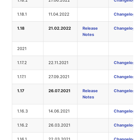
1.18.2
27.06.2022
Changelog
changelog-aeltere-
Mobiltelefon
versionen
E-Mail-Adressen
1.18.1
11.04.2022
Changelog
Monitor
Faser/Ader
1.18
21.02.2022
Release
Changelog
Netzbereich
Notes
FC-Port
Netzersatzanlage
2021
Formfaktor
1.17.2
22.11.2021
Changelog
Notfallplan
Freigabe
1.17.1
27.09.2021
Changelog
Objektgruppe
Freigabenzugriff
1.17
26.07.2021
Release
Changelog
Organisation
Notes
Gastsysteme
Patchfeld
1.16.3
14.06.2021
Changelog
Gerät
Personen
1.16.2
26.03.2021
Changelog
Grafikkarte
1.16.1
22.03.2021
Changelog