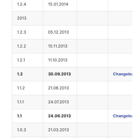
1.2.4
15.01.2014
Zugewiesene Objekte
2013
(Organisation)
1.2.3
05.12.2013
Zugewiesene Objekte
(Person)
1.2.2
15.11.2013
Zugewiesene Objekte
1.2.1
11.10.2013
(Personengruppe)
1.2
30.09.2013
Changelog
Zugewiesene Personen
(Organisation)
1.1.2
21.08.2013
1.1.1
24.07.2013
Zugewiesene SIM-Karten
1.1
24.06.2013
Changelog
Zugewiesener Arbeitspla
1.0.3
21.03.2013
Zugriff