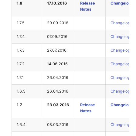
1.8
17.10.2016
Release
Changelog
Notes
Raum
1.7.5
29.09.2016
Changelog
Rechenressourcen
1.7.4
07.09.2016
Changelog
Rechnung
1.7.3
27.07.2016
Changelog
Remote Management
1.7.2
14.06.2016
Changelog
Controller
1.7.1
26.04.2016
Changelog
Routing
1.6.5
26.04.2016
Changelog
Räumlich zugeordnete
Objekte
1.7
23.03.2016
Release
Changelog
Notes
Schnittstelle
1.6.4
08.03.2016
Changelog
Schrank