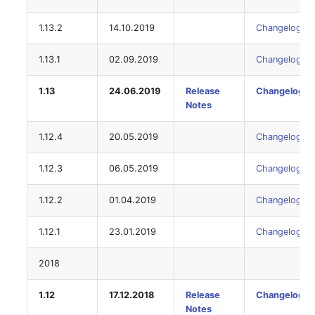
Laufwerk
Server
1.13.2
14.10.2019
Changelog
Listener
Service
1.13.1
02.09.2019
Changelog
Lizenzschlüssel
SIM-Karte
1.13
24.06.2019
Release
Changelog
Notes
Logbuch
Speichersystem
1.12.4
20.05.2019
Changelog
Login
Stacking
1.12.3
06.05.2019
Changelog
Logische Geräte (Client)
Stadt
1.12.2
01.04.2019
Changelog
Logische Geräte (LDEV
Steckdosenleiste
1.12.1
23.01.2019
Changelog
Server)
Supernet
2018
Logische Netzwerkports
Switch
1.12
17.12.2018
Release
Changelog
Mobilfunk
Notes