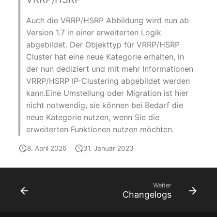
Personengruppen
Gruppenmitgliedschaft
Auch die VRRP/HSRP Abbildung wird nun ab
Printbox
Version 1.7 in einer erweiterten Logik
Handbuchzuweisung
abgebildet. Der Objekttyp für VRRP/HSRP
Rack-Segment
Cluster hat eine neue Kategorie erhalten, in
Hostadapter (HBA)
der nun dediziert und mit mehr Informationen
Raum
VRRP/HSRP IP-Clustering abgebildet werden
Hostadresse
kann.Eine Umstellung oder Migration ist hier
Remote Management
nicht notwendig, sie können bei Bedarf die
Installation
Controller
neue Kategorie nutzen, wenn Sie die
erweiterten Funktionen nutzen möchten.
IP-Liste
Replikationsobjekt
8. April 2026
31. Januar 2023
Kabel
Router
Karten
SAN Zoning
Weiter
Changelogs
Kontaktzuweisung
Schrank