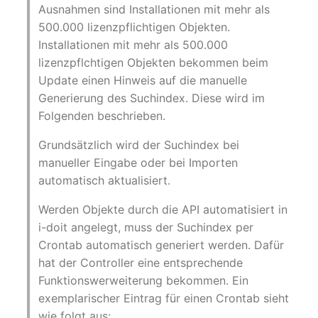
Ausnahmen sind Installationen mit mehr als
IP Address Management
Objekt-Beziehungen
Changelog 22
Clustermitgliedschaften
FC-Switch
500.000 lizenzpflichtigen Objekten.
(IPAM)
Report Views
Maintenance
Installationen mit mehr als 500.000
Lebens und
Changelog 21
Controller
Flugzeug
lizenzpflchtigen Objekten bekommen beim
Kabel-Patches und -wege
Signal-Slot System
Dokumentationszyklus
Nagios
Update einen Hinweis auf die manuelle
Changelog 20
CPU
Gebäude
Generierung des Suchindex. Diese wird im
Komplexe Reports
DIY Daten-Import
Eindeutige
OCS Inventory NG
Folgenden beschrieben.
Referenzierungen
Changelogs 1.19.x
Dateizuweisung
Host
Passwörter verwalten
Dashboard Widget
Relocate-CI
Grundsätzlich wird der Suchindex bei
programmieren
Web GUI
Changelogs 1.18.x
Datenbank Gateway
Kabel
manueller Eingabe oder bei Importen
Prod→Test Datenbank-
Replacement
automatisch aktualisiert.
Synchronisation
Benutzerdefinierte Zähler
Changelogs 1.17.x
Datenbanken
Kabeltrasse
Rights Documentation
Werden Objekte durch die API automatisiert in
Standort-basierte
Changelogs 1.16.x
Datenbanklinks
Klimaanlage
i-doit angelegt, muss der Suchindex per
Benutzerrechte
SHD Connect
Crontab automatisch generiert werden. Dafür
Changelogs 1.15.x
Datenbankobjekte
Client
hat der Controller eine entsprechende
Standorte
URL-Router
Funktionswerweiterung bekommen. Ein
Changelogs 1.14.x
Datenbankschema
Konverter
exemplarischer Eintrag für einen Crontab sieht
Switch Stacking
VIVA
wie folgt aus: