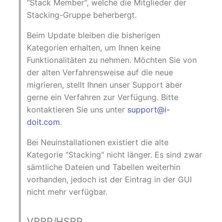
"Stack Member", welche die Mitglieder der
changelog-aeltere-
Mobiltelefon
Stacking-Gruppe beherbergt.
versionen
E-Mail-Adressen
Monitor
Beim Update bleiben die bisherigen
Faser/Ader
Kategorien erhalten, um Ihnen keine
Netzbereich
Funktionalitäten zu nehmen. Möchten Sie von
FC-Port
der alten Verfahrensweise auf die neue
Netzersatzanlage
migrieren, stellt Ihnen unser Support aber
Formfaktor
gerne ein Verfahren zur Verfügung. Bitte
Notfallplan
kontaktieren Sie uns unter
support@i-
Freigabe
doit.com
.
Objektgruppe
Freigabenzugriff
Bei Neuinstallationen existiert die alte
Organisation
Kategorie "Stacking" nicht länger. Es sind zwar
Gastsysteme
sämtliche Dateien und Tabellen weiterhin
Patchfeld
vorhanden, jedoch ist der Eintrag in der GUI
Gerät
nicht mehr verfügbar.
Personen
Grafikkarte
VRRP/HSRP