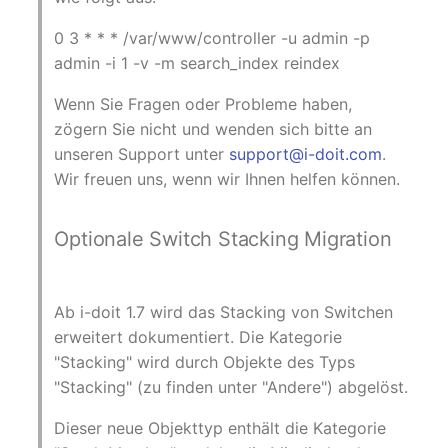
Changelogs 1.13.x
Datenbanktabelle
Kryptokarte
Variable Reports
0 3 * * * /var/www/controller -u admin -p
VIVA2 (IT-
admin -i 1 -v -m search_index reindex
Grundschutz)
Changelogs 1.12.x
Datenbankzugriff
KVM-Switch
VM provisionieren
Wenn Sie Fragen oder Probleme haben,
(veraltet)
Workflow
Changelogs 1.11.x
Datenbankzuweisung
Land
zögern Sie nicht und wenden sich bitte an
unseren Support unter
support@i-doit.com
.
Changelogs 1.10.x
Datensicherung
Layer-2-Netz
Wir freuen uns, wenn wir Ihnen helfen können.
Changelogs 1.9.x
Datensicherung
Layer-3-Netz
Optionale Switch Stacking Migration
(zugewiesene Objekte)
Changelogs 1.8.x
Leerrohr
DBMS Information
Changelogs 1.7.x
Leitungsnetz
Ab i-doit 1.7 wird das Stacking von Switchen
DHCP
erweitert dokumentiert. Die Kategorie
Changelogs 1.6.x
Lizenzen
"Stacking" wird durch Objekte des Typs
Dienste
"Stacking" (zu finden unter "Andere") abgelöst.
Changelogs 1.5.x
Middleware
Dieser neue Objekttyp enthält die Kategorie
Drucker