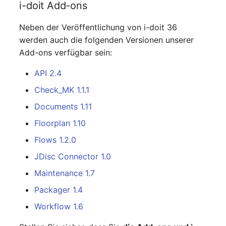
i-doit Add-ons
Laufwerk
Server
Neben der Veröffentlichung von i-doit 36
Listener
Service
werden auch die folgenden Versionen unserer
Add-ons verfügbar sein:
Lizenzschlüssel
SIM-Karte
API 2.4
Logbuch
Speichersystem
Check_MK 1.1.1
Documents 1.11
Login
Stacking
Floorplan 1.10
Logische Geräte (Client)
Stadt
Flows 1.2.0
JDisc Connector 1.0
Logische Geräte (LDEV
Steckdosenleiste
Server)
Maintenance 1.7
Supernet
Packager 1.4
Logische Netzwerkports
Workflow 1.6
Switch
Mobilfunk