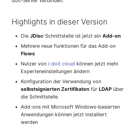
doit-Server verbinden.
Personengruppen
Gruppenmitgliedschaft
Printbox
Highlights in dieser Version
Handbuchzuweisung
Rack-Segment
Die
JDisc
-Schnittstelle ist jetzt ein
Add-on
Hostadapter (HBA)
Mehrere neue Funktionen für das Add-on
Raum
Hostadresse
Flows
Remote Management
Nutzer von
i-doit cloud
können jetzt mehr
Installation
Controller
Experteneinstellungen ändern
Konfiguration der Verwendung von
IP-Liste
Replikationsobjekt
selbstsignierten Zertifikaten
für
LDAP
über
die Schnittstelle
Kabel
Router
Add-ons mit Microsoft Windows-basierten
Karten
SAN Zoning
Anwendungen können jetzt installiert
werden
Kontaktzuweisung
Schrank