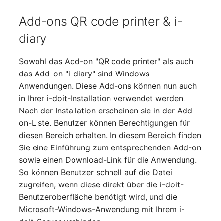
changelog-aeltere-
Mobiltelefon
versionen
E-Mail-Adressen
Add-ons QR code printer & i-
Monitor
diary
Faser/Ader
Netzbereich
Sowohl das Add-on "QR code printer" als auch
FC-Port
das Add-on "i-diary" sind Windows-
Netzersatzanlage
Anwendungen. Diese Add-ons können nun auch
Formfaktor
in Ihrer i-doit-Installation verwendet werden.
Notfallplan
Nach der Installation erscheinen sie in der Add-
Freigabe
on-Liste. Benutzer können Berechtigungen für
Objektgruppe
diesen Bereich erhalten. In diesem Bereich finden
Freigabenzugriff
Sie eine Einführung zum entsprechenden Add-on
Organisation
sowie einen Download-Link für die Anwendung.
Gastsysteme
So können Benutzer schnell auf die Datei
Patchfeld
zugreifen, wenn diese direkt über die i-doit-
Gerät
Benutzeroberfläche benötigt wird, und die
Personen
Microsoft-Windows-Anwendung mit Ihrem i-
Grafikkarte