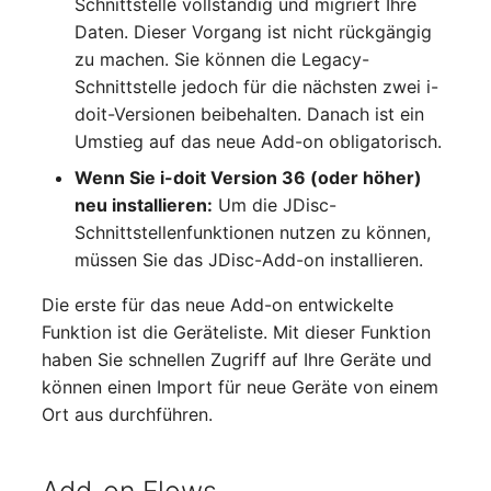
Schnittstelle vollständig und migriert Ihre
IP Address Management
Objekt-Beziehungen
Changelog 22
Clustermitgliedschaften
FC-Switch
Daten. Dieser Vorgang ist nicht rückgängig
(IPAM)
Report Views
Maintenance
zu machen. Sie können die Legacy-
Lebens und
Changelog 21
Controller
Flugzeug
Schnittstelle jedoch für die nächsten zwei i-
Kabel-Patches und -wege
Signal-Slot System
Dokumentationszyklus
Nagios
doit-Versionen beibehalten. Danach ist ein
Changelog 20
CPU
Gebäude
Umstieg auf das neue Add-on obligatorisch.
Komplexe Reports
DIY Daten-Import
Eindeutige
OCS Inventory NG
Wenn Sie i-doit Version 36 (oder höher)
Referenzierungen
Changelogs 1.19.x
Dateizuweisung
Host
neu installieren:
Um die JDisc-
Passwörter verwalten
Dashboard Widget
Relocate-CI
Schnittstellenfunktionen nutzen zu können,
programmieren
Web GUI
Changelogs 1.18.x
Datenbank Gateway
Kabel
müssen Sie das JDisc-Add-on installieren.
Prod→Test Datenbank-
Replacement
Synchronisation
Benutzerdefinierte Zähler
Changelogs 1.17.x
Datenbanken
Kabeltrasse
Die erste für das neue Add-on entwickelte
Rights Documentation
Funktion ist die Geräteliste. Mit dieser Funktion
Standort-basierte
Changelogs 1.16.x
Datenbanklinks
Klimaanlage
haben Sie schnellen Zugriff auf Ihre Geräte und
Benutzerrechte
SHD Connect
können einen Import für neue Geräte von einem
Changelogs 1.15.x
Datenbankobjekte
Client
Ort aus durchführen.
Standorte
URL-Router
Changelogs 1.14.x
Datenbankschema
Konverter
Switch Stacking
VIVA