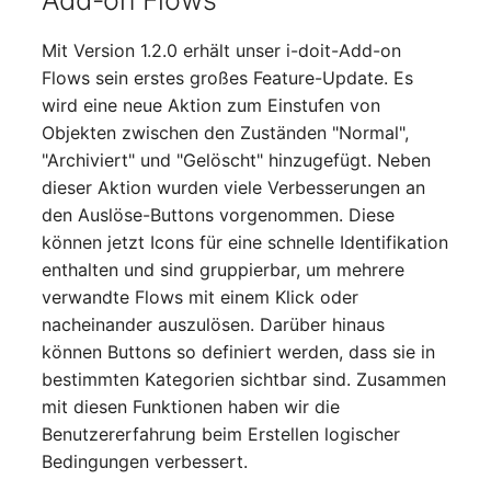
Add-on Flows
Changelogs 1.13.x
Datenbanktabelle
Kryptokarte
Variable Reports
VIVA2 (IT-
Mit Version 1.2.0 erhält unser i-doit-Add-on
Grundschutz)
Changelogs 1.12.x
Datenbankzugriff
KVM-Switch
Flows sein erstes großes Feature-Update. Es
VM provisionieren
wird eine neue Aktion zum Einstufen von
(veraltet)
Workflow
Changelogs 1.11.x
Datenbankzuweisung
Land
Objekten zwischen den Zuständen "Normal",
"Archiviert" und "Gelöscht" hinzugefügt. Neben
Changelogs 1.10.x
Datensicherung
Layer-2-Netz
dieser Aktion wurden viele Verbesserungen an
den Auslöse-Buttons vorgenommen. Diese
Changelogs 1.9.x
Datensicherung
Layer-3-Netz
können jetzt Icons für eine schnelle Identifikation
(zugewiesene Objekte)
enthalten und sind gruppierbar, um mehrere
Changelogs 1.8.x
Leerrohr
verwandte Flows mit einem Klick oder
DBMS Information
nacheinander auszulösen. Darüber hinaus
Changelogs 1.7.x
Leitungsnetz
können Buttons so definiert werden, dass sie in
DHCP
bestimmten Kategorien sichtbar sind. Zusammen
Changelogs 1.6.x
Lizenzen
mit diesen Funktionen haben wir die
Dienste
Benutzererfahrung beim Erstellen logischer
Changelogs 1.5.x
Middleware
Bedingungen verbessert.
Drucker