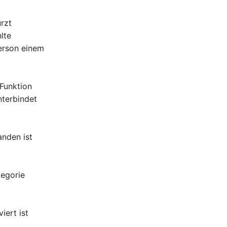
rzt
lte
erson einem
Funktion
nterbindet
anden ist
tegorie
ert ist