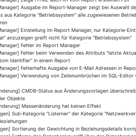
Manager] Ausgabe im Report-Manager zeigt bei Auswahl d
s aus Kategorie "Betriebssystem" alle zugewiesenen Betri
ären
anager] Einstellung im Report Manager, nur Kategorie-Ein
l" anzuzeigen greift nicht für Kategorie "Betriebssystem"
Manager] Fehler im Report Manager
anager] Fehler beim Verwenden des Attributs "letzte Aktual
tom Identifier" in einem Report
anager] Fehlerhafte Ausgabe von E-Mail Adressen in Repo
Manager] Verwendung von Zeilenumbrüchen im SQL-Editor
nderung] CMDB-Status aus Änderungsvorlagen überschrei
er Objekte
nderung] Massenänderung hat keinen Effekt
gen] Sub-Kategorie "Listerner" der Kategorie "Netzwerkve
Beziehungen
gen] Sortierung der Gewichtung in Beziehungsdetails korri