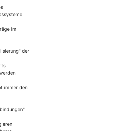
es
ebssysteme
träge im
isierung" der
rts
 werden
bt immer den
rbindungen"
gieren