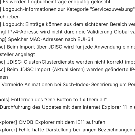
 Es werden Logbucheinträge endgültig gelöscht
 Logbuch-Informationen zur Kategorie "Servicezuweisung"
schrieben
 Logbuch: Einträge können aus dem sichtbaren Bereich v
ng] IPv4-Adresse wird nicht durch die Validierung Global va
ung] Speicher MAC-Adressen nach EUI-64
sc] Beim Import über JDISC wird für jede Anwendung ein n
steller angelegt
sc] JDISC: Cluster/Clusterdienste werden nicht korrekt impo
sc] Beim JDISC Import (Aktualisieren) werden geänderte I
men
] Vermeide Animationen bei Such-Index-Generierung um Pe
ols] Entfernen des "One Button to fix them all"
Durchführung des Updates mit dem Internet Explorer 11 in e
plorer] CMDB-Explorer mit dem IE11 aufrufen
lorer] Fehlerhafte Darstellung bei langen Bezeichnungen i