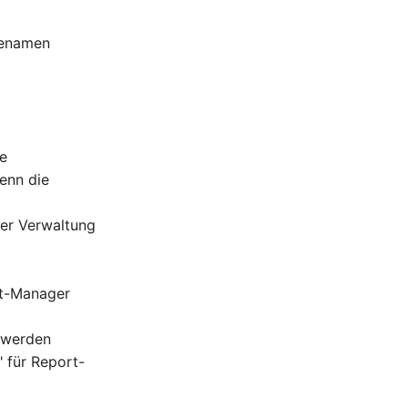
ienamen
le
enn die
ter Verwaltung
rt-Manager
 werden
 für Report-