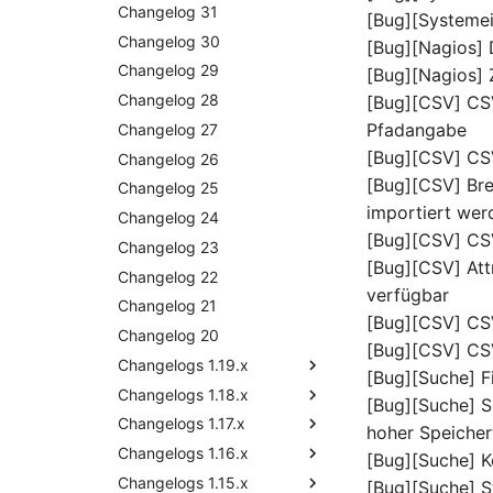
Release Notes 30
Changelog 31
[Bug][Systemei
Release Notes 29
Changelog 30
[Bug][Nagios] 
Release Notes 28
Changelog 29
[Bug][Nagios]
Release Notes 27
Changelog 28
[Bug][CSV] CSV
Pfadangabe
Release Notes 26
Changelog 27
[Bug][CSV] CSV-
Release Notes 25
Changelog 26
[Bug][CSV] Bre
Release Notes 24
Changelog 25
importiert wer
Release Notes 23
Changelog 24
[Bug][CSV] CSV
Release Notes 22
Changelog 23
[Bug][CSV] Att
Release Notes 1.19
Changelog 22
verfügbar
Release Notes 1.18
Changelog 21
[Bug][CSV] CSV
Release Notes 1.17
Changelog 20
Release Notes 1.18.2
[Bug][CSV] CSV
Release Notes 1.16
Changelogs 1.19.x
[Bug][Suche] F
Release Notes 1.14
Changelogs 1.18.x
Changelog 1.19
[Bug][Suche] 
Release Notes 1.13
Changelogs 1.17.x
Changelog 1.18.2
hoher Speiche
Release Notes 1.12
Changelogs 1.16.x
Changelog 1.18.1
Changelog 1.17.2
[Bug][Suche] K
Release Notes 1.11
Changelogs 1.15.x
Changelog 1.18
Changelog 1.17.1
Changelog 1.16.3
[Bug][Suche] S