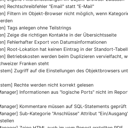
n] Rechtschreibfehler "Email" statt "E-Mail"
en] Filtern im Objekt-Browser nicht möglich, wenn Kategor
werden
en] Tags anlegen ohne Teilstrings
n] Zeige die richtigen Kontakte in der Übersichtsseite
en] Fehlerhafter Export von Datumsinformationen
en] Root-Lokation hat keinen Eintrag in der Standort-Tabel
en] Betriebskosten werden beim Duplizieren vervielfacht, w
hweizer Franken steht
stem] Zugriff auf die Einstellungen des Objektbrowsers un
stem] Rechte werden nicht korrekt gelesen
anager] Informationen aus "logische Ports" nicht im Repo
Manager] Kommentare müssen auf SQL-Statements geprüft
anager] Sub-Kategorie "Anschlüsse" Attribut "Ein/Ausgang"
stellen
Manager] Zeige HTML auch im vom Report erstellten PDF