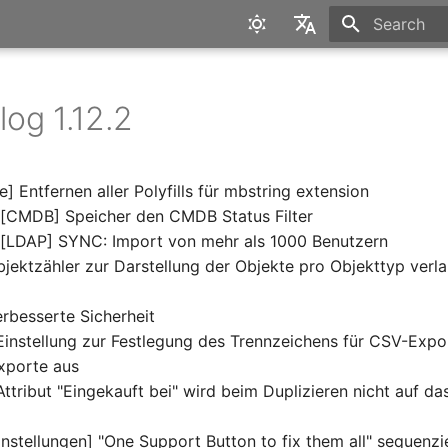
Type to star
English
Deutsch
og 1.12.2
 Entfernen aller Polyfills für mbstring extension
][CMDB] Speicher den CMDB Status Filter
][LDAP] SYNC: Import von mehr als 1000 Benutzern
jektzähler zur Darstellung der Objekte pro Objekttyp ver
rbesserte Sicherheit
Einstellung zur Festlegung des Trennzeichens für CSV-Expor
Exporte aus
ttribut "Eingekauft bei" wird beim Duplizieren nicht auf d
nstellungen] "One Support Button to fix them all" sequenzi