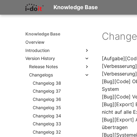
Knowledge Base
Changel
Knowledge Base
Overview
Introduction
[Aufgabe][Code]
Version History
What is i-doit?
[Verbesserung
Concepts and Terminology
Release Notes
[Verbesserung
How Do I Start Documenting?
Changelogs
Release Notes 38
[Bug][Code] Ob
IT Documentation Checklist
Release Notes 37
Changelog 38
System
Release Notes 36
Changelog 37
[Bug][Code] Ve
Release Notes 35
Changelog 36
[Bug][Export] 
Release Notes 34
Changelog 35
nicht auf alle 
Release Notes 33
Changelog 34
[Bug][Export] A
Release Notes 32
Changelog 33
übertragen
Release Notes 31
Changelog 32
[Bug][Systemei