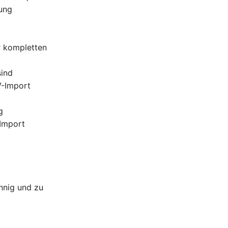
rung
r kompletten
sind
V-Import
g
-Import
nnig und zu