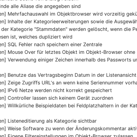
inde alle Aliase die angegeben sind
en] Mehrfachauswahl im Objektbrowser wird vorzeitig gekü
en] Inhalte der Kategorieerweiterungen sowie die Ausgewäh
n der Kategorie "Stammdaten" werden gelöscht, wenn die P
en ist, welches dupliziert wird
en] SQL Fehler nach speichern einer Zentrale
en] Mouse Over für letztes Objekt im Objekt-Browser ohne 
en] Verwendung einiger Zeichen innerhalb des Passworts u
en] Benutze das Vertragsbeginn Datum in der Listenansicht
en] Zeige Zugriffs URL's an wenn keine Seriennummer vorh
en] IPv6 Netze werden nicht korrekt gespeichert
en] Controller lassen sich keinem Gerät zuordnen
n] Willkürliche Beispieldaten bei Feldplatzhaltern in der Ka
n] Listeneditierung als Kategorie sichtbar
en] Weise Software zu wenn der Änderungskommentar aktivi
en] Eigene Filtereinstellungen im Objekt-Browser zulassen