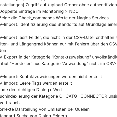
nstellungen] Zugriff auf /upload Ordner ohne authentifizie
Doppelte Einträge im Monitoring > NDO
 Zeige die Check_commands Werte der Nagios Services
-Import: Identifizierung des Standorts auf Grundlage eine
Import leert Felder, die nicht in der CSV-Datei enthalten 
iten- und Längengrad können nur mit Fehlern über den CS
den
-Export in der Kategorie "Kontaktzuweisung" unvollständi
ribut "Hersteller" aus Kategorie "Anwendung" nicht im CSV
-Import: Kontaktzuweisungen werden nicht erstellt
-Import: Leere Tags werden erstellt
inde den richtigen Dialog+ Wert
Suchindexierung der Kategorie C__CATG__CONNECTOR unsi
rverbrauch
orrekte Darstellung von Umlauten bei Quellen
tandard Suche von Dialog Feldern