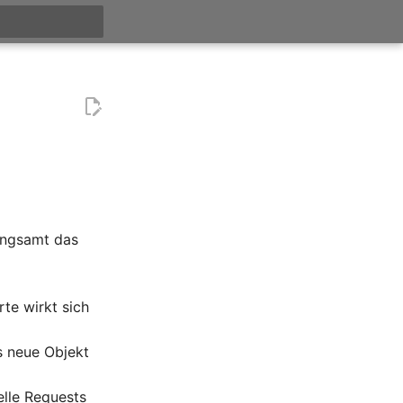
t searching
langsamt das
te wirkt sich
as neue Objekt
elle Requests