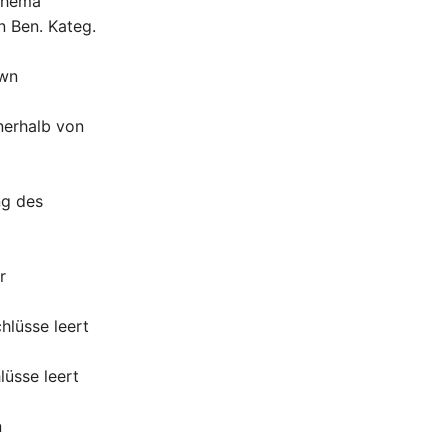
chema
n Ben. Kateg.
own
nerhalb von
ng des
r
hlüsse leert
lüsse leert
n