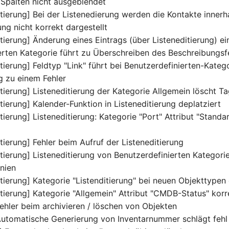
Spalten nicht ausgeblendet
itierung] Bei der Listenedierung werden die Kontakte innerh
ng nicht korrekt dargestellt
tierung] Änderung eines Eintrags (über Listeneditierung) ei
erten Kategorie führt zu Überschreiben des Beschreibungsf
tierung] Feldtyp "Link" führt bei Benutzerdefinierten-Katego
g zu einem Fehler
tierung] Listeneditierung der Kategorie Allgemein löscht T
tierung] Kalender-Funktion in Listeneditierung deplatziert
tierung] Listeneditierung: Kategorie "Port" Attribut "Stand
tierung] Fehler beim Aufruf der Listeneditierung
tierung] Listeneditierung von Benutzerdefinierten Kategori
inien
itierung] Kategorie "Listenditierung" bei neuen Objekttypen
itierung] Kategorie "Allgemein" Attribut "CMDB-Status" korr
hler beim archivieren / löschen von Objekten
tomatische Generierung von Inventarnummer schlägt fehl 