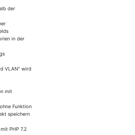
alb der
ner
elds
rien in der
ags
ard VLAN" wird
en mit
 ohne Funktion
ekt speichern
mit PHP 7.2