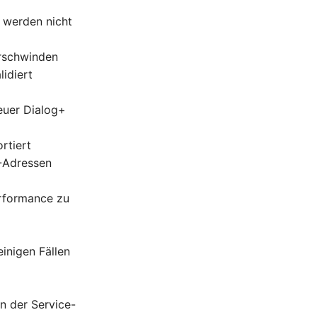
 werden nicht
erschwinden
lidiert
euer Dialog+
rtiert
P-Adressen
rformance zu
inigen Fällen
n der Service-