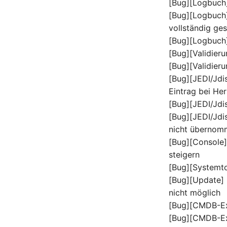
[Bug][Logbuch]
Power Distribution Unit
License Keys
[Bug][Logbuch]
Supernet
Logbook
vollständig ge
Switch
Login
[Bug][Logbuch]
Switch Chassis
Logical Devices (Client)
[Bug][Validieru
System Service
Logical Devices (LDEV
[Bug][Validier
Server)
Telephone
[Bug][JEDI/Jdi
Logical Network Ports
Telephone System
Eintrag bei Her
Mobile Radio
Uninterruptible Power
[Bug][JEDI/Jdi
Supply
Model
[Bug][JEDI/Jdi
Amplifier
Monitor
nicht übernom
Distribution Box
Net
[Bug][Console
Contract
Net Zones
steigern
Virtual Client
Network
[Bug][Systemto
[Bug][Update] 
Virtual Host
Network Interface
nicht möglich
Virtual Server
Network Listener
[Bug][CMDB-Ex
VoIP Phone
Network Port
[Bug][CMDB-Exp
VRRP
Network Connections