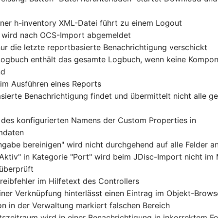
iner h-inventory XML-Datei führt zu einem Logout
r wird nach OCS-Import abgemeldet
ur die letzte reportbasierte Benachrichtigung verschickt
 Logbuch enthält das gesamte Logbuch, wenn keine Kompo
nd
eim Ausführen eines Reports
sierte Benachrichtigung findet und übermittelt nicht alle 
des konfigurierten Namens der Custom Properties in
mdaten
ngabe bereinigen" wird nicht durchgehend auf alle Felder 
"Aktiv" in Kategorie "Port" wird beim JDisc-Import nicht i
 überprüft
eibfehler im Hilfetext des Controllers
iner Verknüpfung hinterlässt einen Eintrag im Objekt-Brows
on in der Verwaltung markiert falschen Bereich
itszeitraum wird in einer Benachrichtigung in inkorrektem F