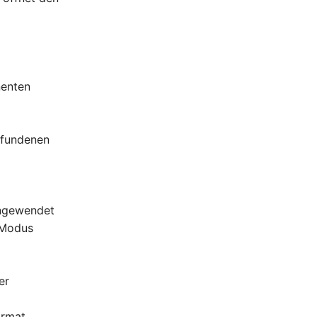
nenten
gefundenen
angewendet
m Modus
er
ormat