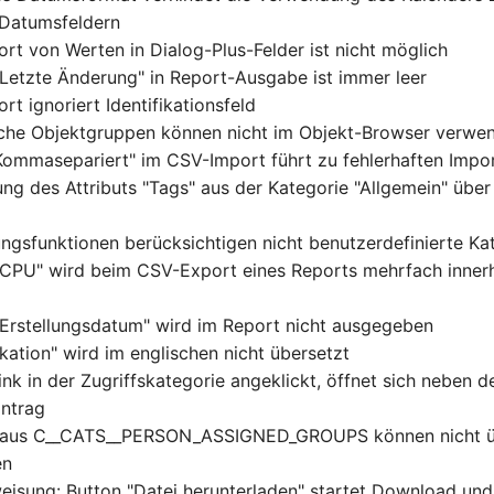
 Datumsfeldern
rt von Werten in Dialog-Plus-Felder ist nicht möglich
 "Letzte Änderung" in Report-Ausgabe ist immer leer
t ignoriert Identifikationsfeld
che Objektgruppen können nicht im Objekt-Browser verwe
Kommasepariert" im CSV-Import führt zu fehlerhaften Impo
ng des Attributs "Tags" aus der Kategorie "Allgemein" über 
ungsfunktionen berücksichtigen nicht benutzerdefinierte Ka
 "CPU" wird beim CSV-Export eines Reports mehrfach innerh
 "Erstellungsdatum" wird im Report nicht ausgegeben
kation" wird im englischen nicht übersetzt
ink in der Zugriffskategorie angeklickt, öffnet sich neben 
intrag
e aus C__CATS__PERSON_ASSIGNED_GROUPS können nicht üb
en
eisung: Button "Datei herunterladen" startet Download und