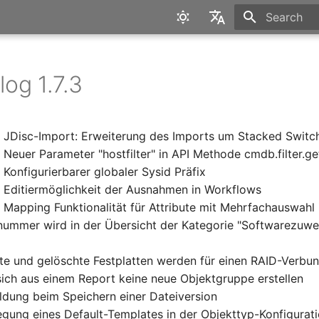
Type to star
English
Deutsch
og 1.7.3
 JDisc-Import: Erweiterung des Imports um Stacked Switc
 Neuer Parameter "hostfilter" in API Methode cmdb.filter.g
Konfigurierbarer globaler Sysid Präfix
 Editiermöglichkeit der Ausnahmen in Workflows
 Mapping Funktionalität für Attribute mit Mehrfachauswah
nummer wird in der Übersicht der Kategorie "Softwarezuwe
rte und gelöschte Festplatten werden für einen RAID-Verb
 sich aus einem Report keine neue Objektgruppe erstellen
ldung beim Speichern einer Dateiversion
legung eines Default-Templates in der Objekttyp-Konfigurat