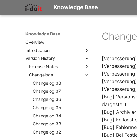
Knowledge Base
Changel
Knowledge Base
Overview
Introduction
[Verbesserung]
Version History
What is i-doit?
[Verbesserung]
Concepts and Terminology
Release Notes
[Verbesserung] 
How Do I Start Documenting?
Changelogs
Release Notes 38
[Verbesserung]
IT Documentation Checklist
Release Notes 37
Changelog 38
[Verbesserung]
Release Notes 36
Changelog 37
[Bug] Versions
Release Notes 35
Changelog 36
dargestellt
Release Notes 34
Changelog 35
[Bug] Archivie
Release Notes 33
Changelog 34
[Bug] Es lässt
Release Notes 32
Changelog 33
[Bug] Fehlerme
Release Notes 31
Changelog 32
[Bug] Bei Fest