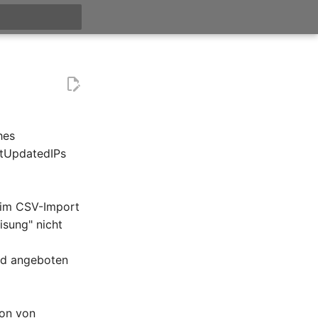
t searching
hes
etUpdatedIPs
l im CSV-Import
isung" nicht
und angeboten
ion von