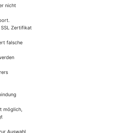
er nicht
port.
SSL Zertifikat
ert falsche
werden
rers
rbindung
t möglich,
gt
zur Auswahl