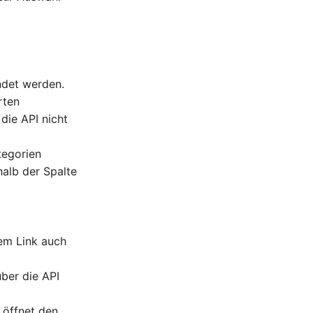
ndet werden.
rten
die API nicht
tegorien
alb der Spalte
dem Link auch
er die API
 öffnet den