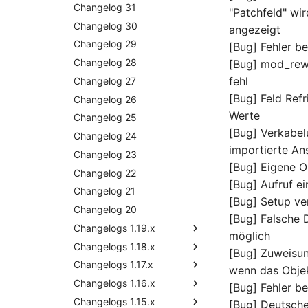
Release Notes 30
Changelog 31
"Patchfeld" wir
Release Notes 29
Changelog 30
angezeigt
Release Notes 28
Changelog 29
[Bug] Fehler be
Release Notes 27
Changelog 28
[Bug] mod_rewr
fehl
Release Notes 26
Changelog 27
[Bug] Feld Refr
Release Notes 25
Changelog 26
Werte
Release Notes 24
Changelog 25
[Bug] Verkabel
Release Notes 23
Changelog 24
importierte An
Release Notes 22
Changelog 23
[Bug] Eigene O
Release Notes 1.19
Changelog 22
[Bug] Aufruf e
Release Notes 1.18
Changelog 21
[Bug] Setup ve
Release Notes 1.17
Changelog 20
Release Notes 1.18.2
[Bug] Falsche 
Release Notes 1.16
Changelogs 1.19.x
möglich
Release Notes 1.14
Changelogs 1.18.x
Changelog 1.19
[Bug] Zuweisun
Release Notes 1.13
Changelogs 1.17.x
Changelog 1.18.2
wenn das Objek
Release Notes 1.12
Changelogs 1.16.x
Changelog 1.18.1
Changelog 1.17.2
[Bug] Fehler b
Release Notes 1.11
Changelogs 1.15.x
Changelog 1.18
Changelog 1.17.1
Changelog 1.16.3
[Bug] Deutsch