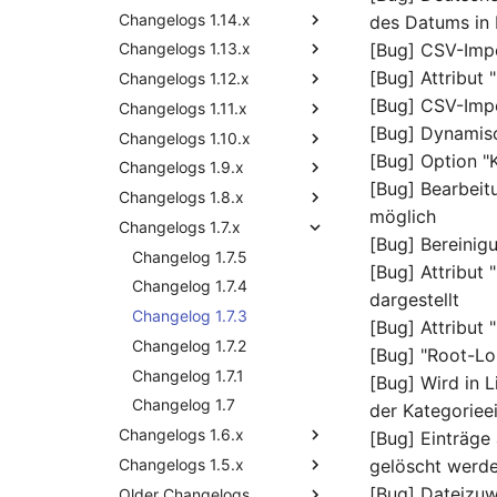
Release Notes 1.10
Changelogs 1.14.x
Changelog 1.17
Changelog 1.16.2
Changelog 1.15.2
des Datums in
[Bug] CSV-Impo
Release Notes 1.9
Changelogs 1.13.x
Changelog 1.16.1
Changelog 1.15.1
Changelog 1.14.2
[Bug] Attribut
Release Notes 1.8
Changelogs 1.12.x
Changelog 1.16
Changelog 1.15
Changelog 1.14.1
Changelog 1.13.2
[Bug] CSV-Impor
Release Notes 1.7
Changelogs 1.11.x
Changelog 1.14
Changelog 1.13.1
Changelog 1.12.4
[Bug] Dynamis
Changelogs 1.10.x
Changelog 1.13
Changelog 1.12.3
Changelog 1.11.2
[Bug] Option "
Changelogs 1.9.x
Changelog 1.12.2
Changelog 1.11.1
Changelog 1.10.3
[Bug] Bearbeitu
Changelogs 1.8.x
Changelog 1.12.1
Changelog 1.11
Changelog 1.10.2
Changelog 1.9.4
möglich
Changelogs 1.7.x
Changelog 1.12
Changelog 1.10.1
Changelog 1.9.3
Changelog 1.8.3.1
[Bug] Bereinig
Changelog 1.13
Changelog 1.9.2
Changelog 1.8.3
Changelog 1.7.5
[Bug] Attribut
Changelog 1.9.1
Changelog 1.8.2
Changelog 1.7.4
dargestellt
Changelog 1.9
Changelog 1.8.1
Changelog 1.7.3
[Bug] Attribut
Changelog 1.8
Changelog 1.7.2
[Bug] "Root-Lo
Changelog 1.7.1
[Bug] Wird in L
Changelog 1.7
der Kategoriee
Changelogs 1.6.x
[Bug] Einträg
Changelogs 1.5.x
Changelog 1.6.5
gelöscht werd
[Bug] Dateizuw
Older Changelogs
Changelog 1.6.4
Changelog 1.5.6