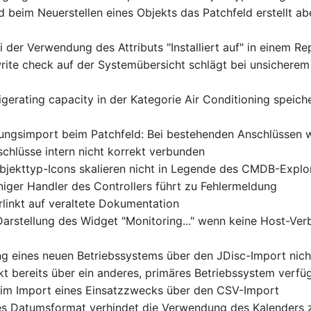
d beim Neuerstellen eines Objekts das Patchfeld erstellt ab
i der Verwendung des Attributs "Installiert auf" in einem Re
ite check auf der Systemübersicht schlägt bei unsicherem 
igerating capacity in der Kategorie Air Conditioning speich
ungsimport beim Patchfeld: Bei bestehenden Anschlüssen 
schlüsse intern nicht korrekt verbunden
bjekttyp-Icons skalieren nicht in Legende des CMDB-Explo
iniger Handler des Controllers führt zu Fehlermeldung
rlinkt auf veraltete Dokumentation
Darstellung des Widget "Monitoring..." wenn keine Host-Ve
g eines neuen Betriebssystems über den JDisc-Import nich
t bereits über ein anderes, primäres Betriebssystem verfü
eim Import eines Einsatzzwecks über den CSV-Import
es Datumsformat verhindet die Verwendung des Kalenders 