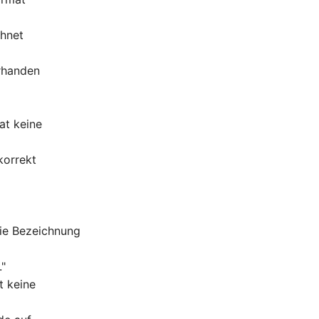
chnet
orhanden
at keine
korrekt
die Bezeichnung
."
t keine