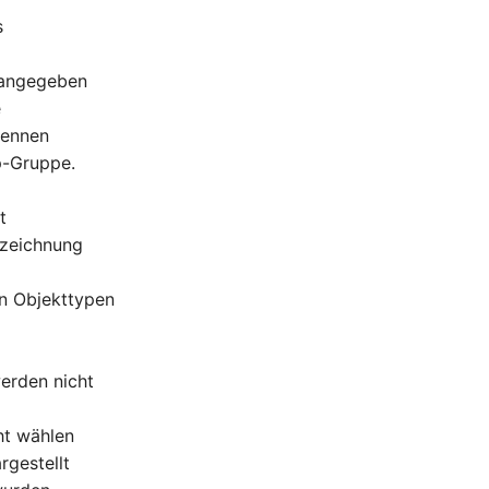
s
 angegeben
e
nennen
p-Gruppe.
t
ezeichnung
en Objekttypen
werden nicht
cht wählen
rgestellt