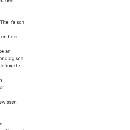
wurden
itel falsch
 und der
te an
ronologisch
efinierte
n
er
gewissen
en