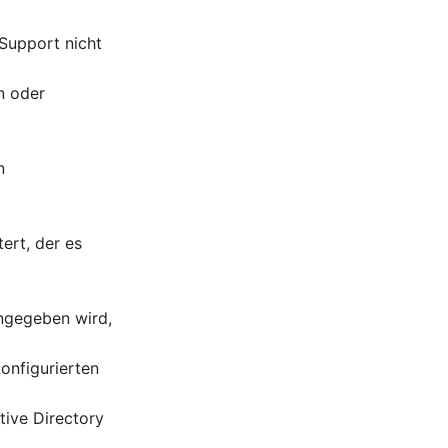
 Support nicht
n oder
n
ert, der es
ngegeben wird,
onfigurierten
ive Directory