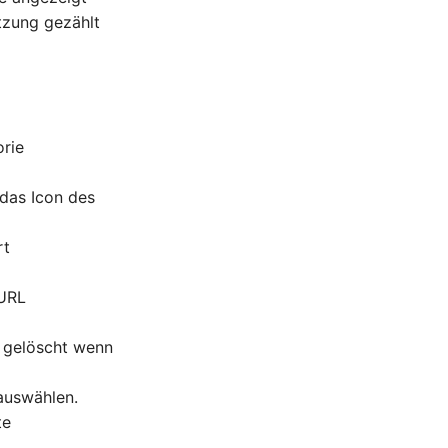
tzung gezählt
orie
 das Icon des
rt
-URL
n gelöscht wenn
 auswählen.
te