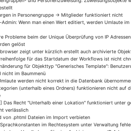
onengruppen- und Personenzuweisung: Zuweisungsobjekte 
stellt
rgen in Personengruppe -> Mitglieder funktioniert nicht
g-Admin: Wenn man einen Wert editiert, werden Umlaute im T
re Probleme beim der Unique Überprüfung von IP Adressen
urden gelöst
browser zeigt unter kürzlich erstellt auch archivierte Objek
erreihenfolge für das Startdatum der Workflows ist nicht ch
nänderung für Objekttyp "Generisches Template": Benutzerd
nd nicht im Baummenü
 Umlaute werden nicht korrekt in die Datenbank übernomme
egorien (unterhalb eines Ordners) funktionieren nicht auf d
e
] Das Recht "Unterhalb einer Lokation" funktioniert unter 
t verlässlich
d von .phtml Dateien im Import verbieten
e Sprachkonstanten im Rechtesystem unter Verwaltung fehl