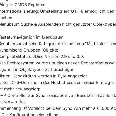
 Widget: CMDB Explorer
Internationalisierung: Umstellung auf UTF-8 ermöglicht den
prachen
 Menübaum Suche & Ausblenden nicht genutzter Objekttype
Tastaturnavigation im Menübaum
Benutzerspezifische Kategorien können nun "Multivalue" sei
 Dynamische Gruppen (Objekte)
ompatibilität zu JDisc Version 2.9 und 3.0.
Das Rechtesystem wurde um einen neuen Rechtepfad erweit
egorien in Objekttypen zu berechtigen
tlisten: Kapazitäten werden in Byte angezeigt
unter DNS-Domäne in der Hostadresse ein neuer Eintrag ei
cht mehr neu angelegt
DAP Controller zur Synchronisation von Benutzern hat den k
cht verwendet.
mmenhang ist Vorsicht bei dem Sync von mehr als 1000 Act
 Die Konfigurationseinstellung