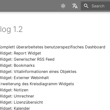
Type to star
English
Deutsch
og 1.2
Komplett überarbeitetes benutzerspezifisches Dashboard
Widget: Report Widget
Widget: Generischer RSS Feed
 Widget: Bookmarks
Widget: Vitalinformationen eines Objektes
Widget: Externer Webinhalt
Erweiterung des Kreisdiagramm Widgets
Widget: Notizen
Widget: Umrechner
Widget: Lizenzübersicht
Widget: Kalender