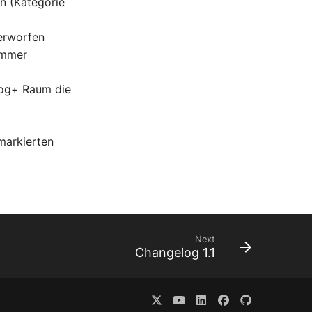
n (Kategorie
erworfen
 immer
log+ Raum die
markierten
Next
Changelog 1.1