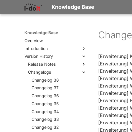
Knowledge Base
Changel
Knowledge Base
Overview
Introduction
[Erweiterung] 
Version History
What is i-doit?
[Erweiterung] 
Concepts and Terminology
Release Notes
[Erweiterung] 
How Do I Start Documenting?
Changelogs
Release Notes 38
[Erweiterung]
IT Documentation Checklist
Release Notes 37
Changelog 38
[Erweiterung] 
Release Notes 36
Changelog 37
[Erweiterung] 
Release Notes 35
Changelog 36
[Erweiterung] 
Release Notes 34
Changelog 35
[Erweiterung] 
Release Notes 33
Changelog 34
[Erweiterung] 
Release Notes 32
Changelog 33
[Erweiterung] 
Release Notes 31
Changelog 32
[Erweiterung] 