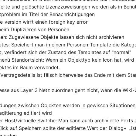
vierte und gelöschte Lizenzzuweisungen werden als in Benu
tproblem im Titel der Benachrichtigungen
ile_version wirft einen foreign key error
 beim Duplizieren von Personen
nen: Zugewiesene Objekte lassen sich nicht archivieren
ates: Speichert man in einem Personen-Template die Kateg
 verändert sich der Zustand des Templates auf "normal"
enü Standortsicht: Wenn ein Objekttyp kein Icon hat, wird
jektes im Baum verwendet.
 Vertragsdetails ist fälschlicherweise das Ende mit dem Sta
resse aus Layer 3 Netz zuordnen geht nicht, wenn die Wiki
ndungen zwischen Objekten werden in gewissen Situatione
editierung editiert wird
ler Host/virtuelle Switche: Man kann auch archivierte Ports
lick auf Speichern sollte der editierte Wert der Dialog+ Lis
 werden