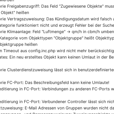
orie Freigabenzugriff: Das Feld "Zugewiesene Objekte" mus
Objekt" heißen
orie Vertragszuweisung: Das Kündigungsdatum wird falsch
tegorie funktioniert nicht und erzeugt Fehler bei der Such
orie Klimaanlage: Feld "Luftmenge" -> qm/h in cbm/h umbe
 Kategorie vom Objekttypen "Objektgruppe" heißt Objektty
Objektgruppe heißen
on Timeout aus config.inc.php wird nicht mehr berücksichtig
ates: Ein neu erstelltes Objekt kann keinen Umlaut in der B
orie Clusterdienstzuweisung lässt sich in benutzerdefiniert
n
orie FC-Port: Das Beschreibungsfeld kann keine Umlaute!
neditierung in FC-Port: Verbindungen zu anderen FC-Ports 
editierung in FC-Port: Verbundener Controller lässt sich ni
ktzuweisung: E-Mail Adressen von Gruppen wurden nicht da