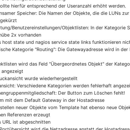
llte hierfür entsprechend der Useranzahl erhöht werden.
nsamer Speicher: Die Namen der Objekte, die die LUNs zu
 gekürzt
tung/Benutzereinstellungen/Objektlisten: In der Kategorie S
chübe 2x vorhanden
 host state und nagios service state links funktionieren nich
ische Kategorie "Routing": Die Gatewayadresse wird in der 
jektlisten wird das Feld "Übergeordnetes Objekt" der Katego
t angezeigt
ruckansicht wurde wiederhergestellt
ansicht: Verschiedene Kategorien werden fehlerhaft angeze
nengruppenmitgliedschaft: Der Button zum Löschen fehlt!
em mit dem Default Gateway in der Hostadresse
rstellen neuer Objekte vom Template hat ebenso neue Objekt
chen Referenzen erzeugt
s URL ist abgeschnitten
r Portübersicht wird die Netzadresse anstatt der Hostadres