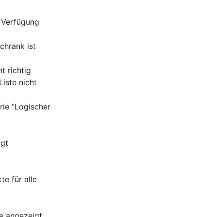
r Verfügung
chrank ist
t richtig
Liste nicht
rie "Logischer
igt
e für alle
se angezeigt