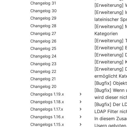
Release Notes 30
Changelog 31
[Erweiterung]
Release Notes 29
Changelog 30
[Erweiterung] 
Release Notes 28
Changelog 29
lateinischer S
Release Notes 27
Changelog 28
[Erweiterung]
Kategorien
Release Notes 26
Changelog 27
[Erweiterung] 
Release Notes 25
Changelog 26
[Erweiterung] 
Release Notes 24
Changelog 25
[Erweiterung]
Release Notes 23
Changelog 24
[Erweiterung] K
Release Notes 22
Changelog 23
[Erweiterung] 
Release Notes 1.19
Changelog 22
ermöglicht Kat
Release Notes 1.18
Changelog 21
[Bugfix] Objek
Release Notes 1.17
Changelog 20
Release Notes 1.18.2
[Bugfix] Wenn 
Release Notes 1.16
Changelogs 1.19.x
wird dieser ni
Release Notes 1.14
Changelogs 1.18.x
Changelog 1.19
[Bugfix] Der L
Release Notes 1.13
Changelogs 1.17.x
Changelog 1.18.2
LDAP Filter ni
Release Notes 1.12
Changelogs 1.16.x
Changelog 1.18.1
Changelog 1.17.2
In diesem Zusa
Release Notes 1.11
Changelogs 1.15.x
Changelog 1.18
Changelog 1.17.1
Changelog 1.16.3
Usern geboten.