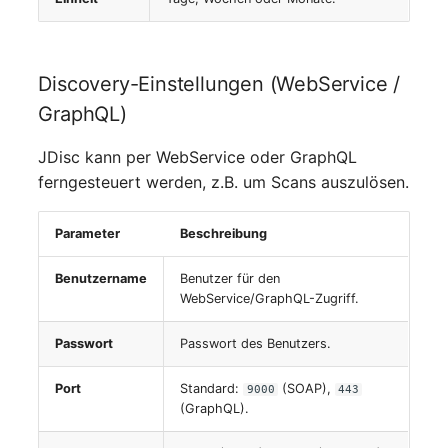
Switch Chassis
Modell
Systemdienst
Discovery-Einstellungen (WebService /
Monitor
Telefon
GraphQL)
Netz
JDisc kann per WebService oder GraphQL
Telefonanlage
ferngesteuert werden, z.B. um Scans auszulösen.
Netzbereiche
Unterbrechungsfreie
Netzwerk
Stromversorgung
Parameter
Beschreibung
Benutzername
Benutzer für den
Netzwerk-Interface
Verstärker
WebService/GraphQL-Zugriff.
Netzwerk-Listener
Verteilerkasten
Passwort
Passwort des Benutzers.
Netzwerkport
Vertrag
Port
Standard:
(SOAP),
9000
443
(GraphQL).
Netzwerkverbindungen
Virtueller Client