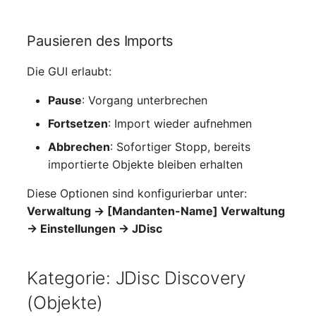
Virtuelle Geräte
Virtuelle Maschine
Pausieren des Imports
Virtuelle Maschine (Root
Die GUI erlaubt:
Pause
: Vorgang unterbrechen
Virtuelle Switche
Fortsetzen
: Import wieder aufnehmen
Virtueller Host
Abbrechen
: Sofortiger Stopp, bereits
importierte Objekte bleiben erhalten
Virtueller Host (Root)
Diese Optionen sind konfigurierbar unter:
WAN-Verbindung
Verwaltung → [Mandanten-Name] Verwaltung
→ Einstellungen → JDisc
Zertifikat
Kategorie: JDisc Discovery
Zugewiesene Arbeitsplät
(Objekte)
Zugewiesene Geräte