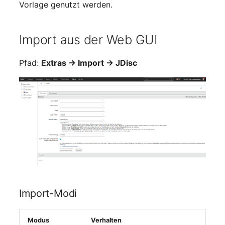
Vorlage genutzt werden.
Servicezuweisung
Import aus der Web GUI
SIM
Pfad:
Extras → Import → JDisc
Slots
Softwarezuweisung
Soundkarte
Speicher
Stammdaten (Organisati
Stammdaten (Person)
Import-Modi
Stammdaten
Modus
Verhalten