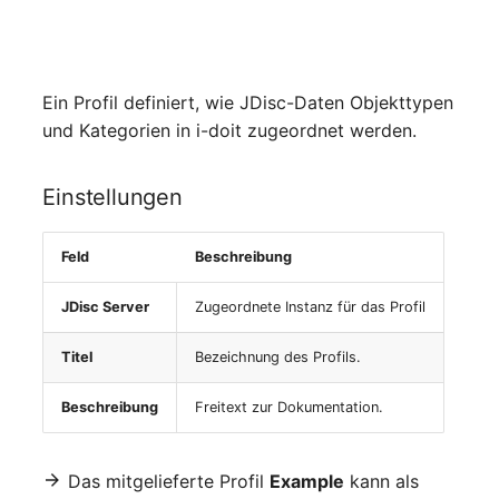
Raum
Ein Profil definiert, wie JDisc-Daten Objekttypen
Rechenressourcen
und Kategorien in i-doit zugeordnet werden.
Rechnung
Einstellungen
Remote Management
Controller
Feld
Beschreibung
Routing
JDisc Server
Zugeordnete Instanz für das Profil
Räumlich zugeordnete
Titel
Bezeichnung des Profils.
Objekte
Beschreibung
Freitext zur Dokumentation.
Schnittstelle
Das mitgelieferte Profil
Example
kann als
Schrank