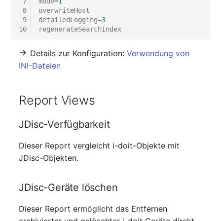
 7
mode
=
1
 8
overwriteHost
 9
detailedLogging
=
3
10
regenerateSearchIndex
Details zur Konfiguration:
Verwendung von
INI-Dateien
Report Views
JDisc-Verfügbarkeit
Dieser Report vergleicht i-doit-Objekte mit
JDisc-Objekten.
JDisc-Geräte löschen
Dieser Report ermöglicht das Entfernen
archivierter und gelöschter i-doit Geräte direkt