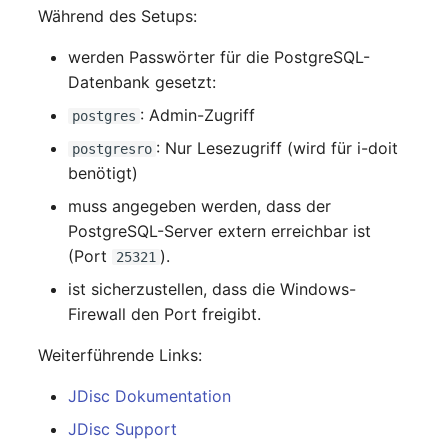
Während des Setups:
Release Notes 1.10
Changelogs 1.13.x
Datenbanktabelle
Kryptokarte
Variable Reports
VIVA2 (IT-
werden Passwörter für die PostgreSQL-
Grundschutz)
Release Notes 1.9
Changelogs 1.12.x
Datenbankzugriff
KVM-Switch
Datenbank gesetzt:
VM provisionieren
(veraltet)
Workflow
: Admin-Zugriff
Release Notes 1.8
Changelogs 1.11.x
Datenbankzuweisung
Land
postgres
: Nur Lesezugriff (wird für i-doit
postgresro
Release Notes 1.7
Changelogs 1.10.x
Datensicherung
Layer-2-Netz
benötigt)
muss angegeben werden, dass der
Changelogs 1.9.x
Datensicherung
Layer-3-Netz
PostgreSQL-Server extern erreichbar ist
(zugewiesene Objekte)
(Port
).
25321
Changelogs 1.8.x
Leerrohr
DBMS Information
ist sicherzustellen, dass die Windows-
Changelogs 1.7.x
Leitungsnetz
Firewall den Port freigibt.
DHCP
Weiterführende Links:
Changelogs 1.6.x
Lizenzen
Dienste
JDisc Dokumentation
Changelogs 1.5.x
Middleware
JDisc Support
Drucker