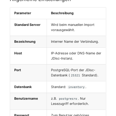
Personengruppen
Gruppenmitgliedschaft
Printbox
Parameter
Beschreibung
Handbuchzuweisung
Standard Server
Wird beim manuellen Import
Rack-Segment
vorausgewählt.
Hostadapter (HBA)
Raum
Bezeichnung
Interner Name der Verbindung.
Hostadresse
Remote Management
Host
IP-Adresse oder DNS-Name der
Installation
Controller
JDisc-Instanz.
IP-Liste
Replikationsobjekt
Port
PostgreSQL-Port der JDisc-
Datenbank (
Standard).
25321
Kabel
Router
Datenbank
Standard:
.
inventory
Karten
SAN Zoning
Benutzername
z.B.
. Nur
postgresro
Lesezugriff erforderlich.
Kontaktzuweisung
Schrank
Passwort
Zum Benutzer gehöriges