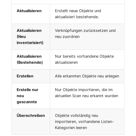
(Personengruppe)
Aktualisieren
Erstellt neue Objekte und
Standort
aktualisiert bestehende.
Aktualisieren
Verknüpfungen zurücksetzen und
Status-Planung
(Neu
neu zuordnen
inventarisiert)
Stromverbraucher
Aktualisieren
Nur bereits vorhandene Objekte
Switch
(Bestehende)
aktualisieren
Varianten
Erstellen
Alle erkannten Objekte neu anlegen
Erstelle nur
Nur Objekte importieren, die im
Version
neu
aktuellen Scan neu erkannt wurden
gescannte
Vertragszuweisung
Überschreiben
Objekte vollständig neu
Verwaltungsinstanz
importieren, vorhandene Listen-
Kategorien leeren