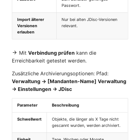
Passwort.
Laufwerk
Server
Import älterer
Nur bei alten JDisc-Versionen
Listener
Service
Versionen
relevant.
erlauben
Lizenzschlüssel
SIM-Karte
Logbuch
Speichersystem
Mit
Verbindung prüfen
kann die
Erreichbarkeit getestet werden.
Login
Stacking
Zusätzliche Archivierungsoptionen: Pfad:
Verwaltung → [Mandanten-Name] Verwaltung
Logische Geräte (Client)
Stadt
→ Einstellungen → JDisc
Logische Geräte (LDEV
Steckdosenleiste
Server)
Parameter
Beschreibung
Supernet
Schwellwert
Objekte, die länger als X Tage nicht
Logische Netzwerkports
gescannt wurden, werden archiviert.
Switch
Mobilfunk
Einheit
Tage, Wochen oder Monate.