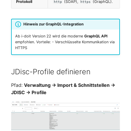
Protokoll
(SOAP),
(GraphQL).
http
https
Notfallplanzuweisung
Virtueller Host
Objektbild
Virtueller Server
Hinweis zur GraphQL-Integration
Ab i-doit Version 22 wird die moderne
GraphQL API
Organisation
VoIP-Telefon
empfohlen. Vorteile: - Verschlüsselte Kommunikation via
HTTPS
PDU
VRRP
Personen
VRRP/HSRP Cluster
JDisc-Profile definieren
Personengruppen
WAN-Leitung
Pfad:
Verwaltung → Import & Schnittstellen →
JDISC → Profile
Personengruppen
Wireless Access Point
Mitglieder
RAID-Verbund