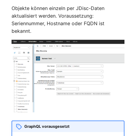
Objekte können einzeln per JDisc-Daten
Zugewiesene Objekte
aktualisiert werden. Voraussetzung:
(Organisation)
Seriennummer, Hostname oder FQDN ist
bekannt.
Zugewiesene Objekte
(Person)
Zugewiesene Objekte
(Personengruppe)
Zugewiesene Personen
(Organisation)
Zugewiesene SIM-Karten
Zugewiesener Arbeitspla
GraphQL vorausgesetzt
Zugriff