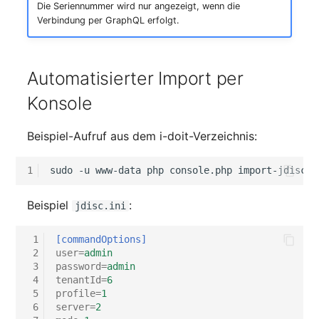
Die Seriennummer wird nur angezeigt, wenn die
Verbindung per GraphQL erfolgt.
Automatisierter Import per
Konsole
Beispiel-Aufruf aus dem i-doit-Verzeichnis:
1
sudo
-u
www-data
php
console.php
import-jdisc
-
Beispiel
:
jdisc.ini
 1
[commandOptions]
 2
user
=
admin
 3
password
=
admin
 4
tenantId
=
6
 5
profile
=
1
 6
server
=
2